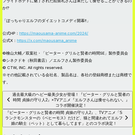
フライドポテトに魅了された絵留札さんは果たして痩せることができるの
か!?
「ぽっちゃりエルフのダイエットコメディ開幕!!」
公式HP：
https://maousama-anime.com/2024/
公式X：
https://x.com/maousama_anime
©檜山大輔／双葉社・「ピーター・グリルと賢者の時間SE」製作委員会
©シネクドキ（秋田書店）／エルフさん製作委員会
© CTW, INC. All rights reserved.
※その他記載されている会社名、製品名は、各社の登録商標または商標で
す。
過去最大級のヘビー級美少女が登場！『ピーター・グリルと賢者の
時間 貞操の守り人2』×TVアニメ『エルフさんは痩せられない。』
コラボ開催決定！
『ピーター・グリルと賢者の時間 貞操の守り人2』、TVアニメ「S
ランクモンスターの《ベヒーモス》だけど、猫と間違われてエルフ
娘の騎士（ペット）として暮らしてます」とのコラボ決定！