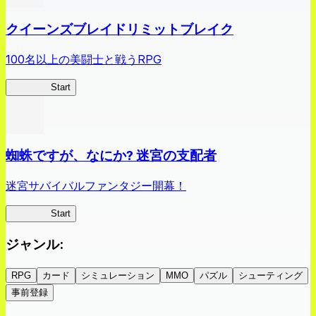
クイーンズブレイドリミットブレイク
100名以上の美闘士と戦うRPG
クイブレ
Start
蜘蛛ですが、なにか? 迷宮の支配者
迷宮サバイバルファンタジー開幕！
蜘蛛ラビ
Start
ジャンル
:
RPG
カード
シミュレーション
MMO
パズル
シューティング
事前登録