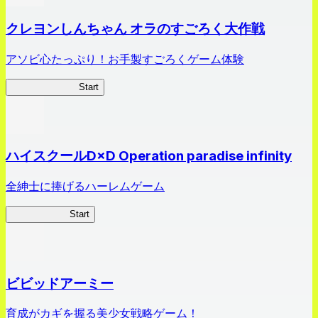
クレヨンしんちゃん オラのすごろく大作戦
アソビ心たっぷり！お手製すごろくゲーム体験
オラすご大作戦
Start
ハイスクールD×D Operation paradise infinity
全紳士に捧げるハーレムゲーム
ハイスクール
Start
ビビッドアーミー
育成がカギを握る美少女戦略ゲーム！