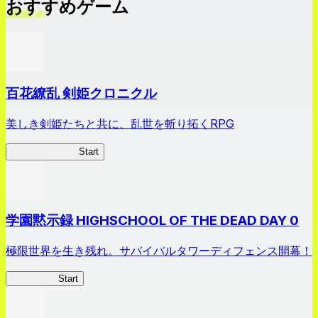
おすすめゲーム
百花繚乱 剣姫クロニクル
美しき剣姫たちと共に、乱世を斬り拓くRPG
剣姫クロニクル
Start
学園黙示録 HIGHSCHOOL OF THE DEAD DAY 0
極限世界を生き残れ。サバイバルタワーディフェンス開幕！
HOTDZero
Start