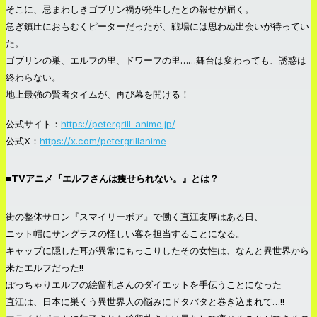
そこに、忌まわしきゴブリン禍が発生したとの報せが届く。
急ぎ鎮圧におもむくピーターだったが、戦場には思わぬ出会いが待ってい
た。
ゴブリンの巣、エルフの里、ドワーフの里……舞台は変わっても、誘惑は
終わらない。
地上最強の賢者タイムが、再び幕を開ける！
公式サイト：
https://petergrill-anime.jp/
公式X：
https://x.com/petergrillanime
■TVアニメ『エルフさんは痩せられない。』とは？
街の整体サロン『スマイリーボア』で働く直江友厚はある日、
ニット帽にサングラスの怪しい客を担当することになる。
キャップに隠した耳が異常にもっこりしたその女性は、なんと異世界から
来たエルフだった!!
ぽっちゃりエルフの絵留札さんのダイエットを手伝うことになった
直江は、日本に巣くう異世界人の悩みにドタバタと巻き込まれて…!!