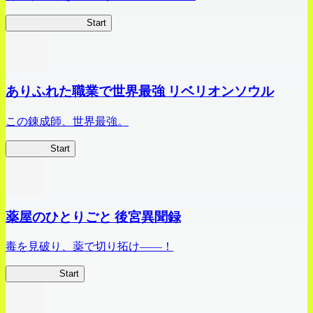
ビビッドアーミー
Start
ありふれた職業で世界最強 リベリオンソウル
この錬成師、世界最強。
ありリベ
Start
薬屋のひとりごと 後宮異聞録
毒を見破り、薬で切り拓け――！
薬屋異聞録
Start