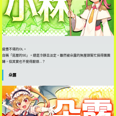
疲憊不堪的OL。
自稱「底層的SE」。總是冷靜且淡定。雖然被朵露的無厘頭幫忙搞得團團
轉，但其實也不覺得厭煩…？
朵露