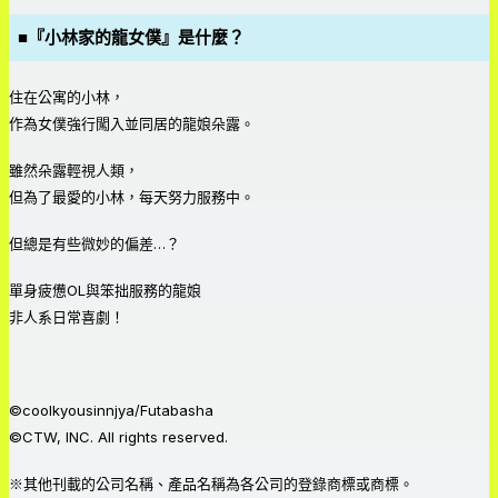
■『小林家的龍女僕』是什麼？
住在公寓的小林，
作為女僕強行闖入並同居的龍娘朵露。
雖然朵露輕視人類，
但為了最愛的小林，每天努力服務中。
但總是有些微妙的偏差…？
單身疲憊OL與笨拙服務的龍娘
非人系日常喜劇！
©coolkyousinnjya/Futabasha
©CTW, INC. All rights reserved.
※其他刊載的公司名稱、產品名稱為各公司的登錄商標或商標。