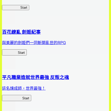
HOTDZero
Start
百花繚亂 劍姬紀事
與美麗的劍姬們一同斬開亂世的RPG
劍姬紀事
Start
平凡職業造就世界最強 反叛之魂
這名煉成師，世界最強！
平凡職業RS
Start