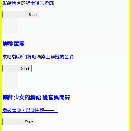
獻給所有的紳士後宮遊戲
惡魔高校D×D
Start
鮮艷軍團
來吧!讓我們將戰場染上鮮豔的色彩
鮮艷軍團
Start
藥師少女的獨語 後宮異聞錄
識破毒藥，以藥開路——！
藥屋異聞錄
Start