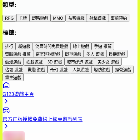
類型
:
RPG
卡牌
戰略遊戲
MMO
益智遊戲
射擊遊戲
事前預約
標籤
:
排行
新遊戲
消磨時間免費遊戲
線上遊戲
手遊 推薦
電腦遊戲 推薦
密室逃脫遊戲
戰爭遊戲
多人 遊戲
掛機遊戲
動漫遊戲
砍殺遊戲
3D 遊戲
城市建造 遊戲
美少女 遊戲
佔領 遊戲
戰艦 遊戲
奇幻 遊戲
人氣遊戲
塔防遊戲
經營遊戲
重生遊戲
G123遊戲主頁
官方正版授權免費線上網頁遊戲列表