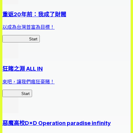
重返20年前：我成了財閥
以成為台灣首富為目標！
我，成了財閥
Start
狂賭之淵 ALL IN
來吧，讓我們瘋狂豪賭！
狂賭之淵
Start
惡魔高校D×D Operation paradise infinity