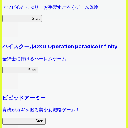
アソビ心たっぷり！お手製すごろくゲーム体験
オラすご大作戦
Start
ハイスクールD×D Operation paradise infinity
全紳士に捧げるハーレムゲーム
ハイスクール
Start
ビビッドアーミー
育成がカギを握る美少女戦略ゲーム！
ビビッドアーミー
Start