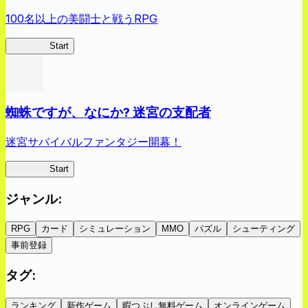
100名以上の美闘士と戦うRPG
クイブレ
Start
蜘蛛ですが、なにか? 迷宮の支配者
迷宮サバイバルファンタジー開幕！
蜘蛛ラビ
Start
ジャンル
:
RPG
カード
シミュレーション
MMO
パズル
シューティング
事前登録
タグ
:
ランキング
新作ゲーム
暇つぶし無料ゲーム
オンラインゲーム