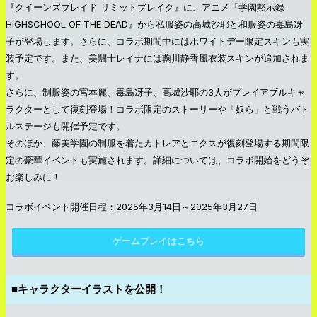
『クイーンズブレイド リミットブレイク』に、アニメ『学園黙示録
HIGHSCHOOL OF THE DEAD』から私服姿の高城沙耶と和服姿の毒島冴
子が登場します。さらに、コラボ期間中にはホワイトデー限定スキンも実
装予定です。また、美闘士レイナには鞠川静香風衣装スキンが追加されま
す。
さらに、制服姿の宮本麗、毒島冴子、高城沙耶の3人がプレイアブルキャ
ラクターとして復刻登場！コラボ限定のストーリーや「奴ら」と戦うバト
ルステージも開催予定です。
そのほか、藤美学園の制服を着たカトレアとニクスが復刻登場する期間限
定の豪華イベントも実施されます。詳細については、コラボ開始をどうぞ
お楽しみに！
コラボイベント開催日程：2025年3月14日～2025年3月27日
ゲームプレイはこちら
■キャラクターイラストを公開！