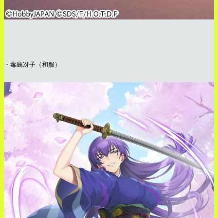
・毒島冴子（和服）