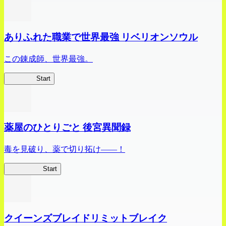
ありふれた職業で世界最強 リベリオンソウル
この錬成師、世界最強。
ありリベ
Start
薬屋のひとりごと 後宮異聞録
毒を見破り、薬で切り拓け――！
薬屋異聞録
Start
クイーンズブレイドリミットブレイク