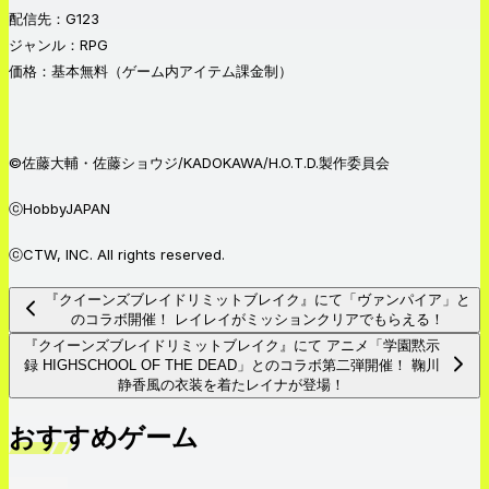
配信先：G123
ジャンル：RPG
価格：基本無料（ゲーム内アイテム課金制）
©佐藤大輔・佐藤ショウジ/KADOKAWA/H.O.T.D.製作委員会
ⓒHobbyJAPAN
ⓒCTW, INC. All rights reserved.
『クイーンズブレイドリミットブレイク』にて「ヴァンパイア」と
のコラボ開催！ レイレイがミッションクリアでもらえる！
『クイーンズブレイドリミットブレイク』にて アニメ「学園黙示
録 HIGHSCHOOL OF THE DEAD」とのコラボ第二弾開催！ 鞠川
静香風の衣装を着たレイナが登場！
おすすめゲーム