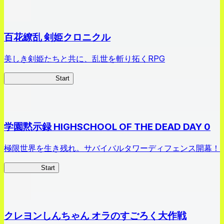
百花繚乱 剣姫クロニクル
美しき剣姫たちと共に、乱世を斬り拓くRPG
剣姫クロニクル
Start
学園黙示録 HIGHSCHOOL OF THE DEAD DAY 0
極限世界を生き残れ。サバイバルタワーディフェンス開幕！
HOTDZero
Start
クレヨンしんちゃん オラのすごろく大作戦