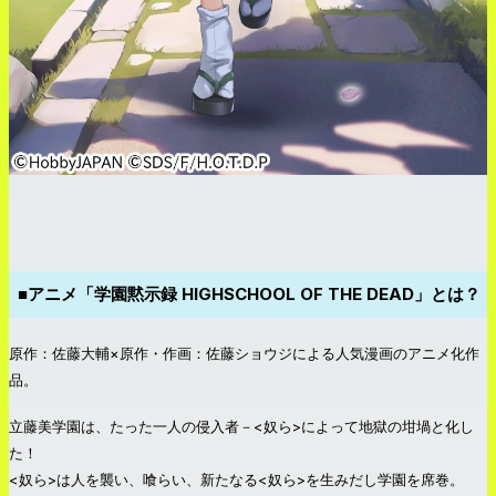
■アニメ「学園黙示録 HIGHSCHOOL OF THE DEAD」とは？
原作：佐藤大輔×原作・作画：佐藤ショウジによる人気漫画のアニメ化作
品。
立藤美学園は、たった一人の侵入者－<奴ら>によって地獄の坩堝と化し
た！
<奴ら>は人を襲い、喰らい、新たなる<奴ら>を生みだし学園を席巻。