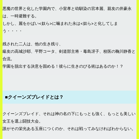
悪魔の世界と化した学園内で、小室孝と幼馴染の宮本麗、親友の井豪永
は、一時避難する。
しかし、麗をかばい<奴ら>に噛まれた永は<奴ら>と化してしま
う・・・・
残された二人は、他の生き残り、
級友の高城沙耶、平野コータ、剣道部主将・毒島冴子、校医の鞠川静香と
合流。
学園を脱出する決意を固める！彼らに生きのびる術はあるのか！？
■クイーンズブレイドとは？
クイーンズブレイド、それは神の名の下にもっとも強く、もっとも美しい
女王を選ぶ闘技大会。
誰がその栄光ある玉座につくのか、それは戦ってみなければわからない。