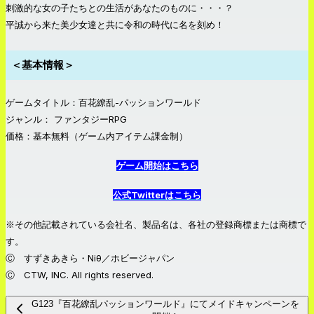
刺激的な女の子たちとの生活があなたのものに・・・？
平誠から来た美少女達と共に令和の時代に名を刻め！
＜基本情報＞
ゲームタイトル：百花繚乱-パッションワールド
ジャンル： ファンタジーRPG
価格：基本無料（ゲーム内アイテム課金制）
ゲーム開始はこちら
公式Twitterはこちら
※その他記載されている会社名、製品名は、各社の登録商標または商標で
す。
Ⓒ すずきあきら・Niθ／ホビージャパン
Ⓒ CTW, INC. All rights reserved.
G123『百花繚乱パッションワールド』にてメイドキャンペーンを