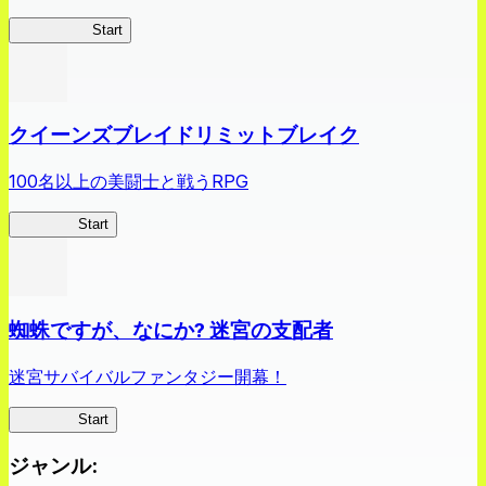
薬屋異聞録
Start
クイーンズブレイドリミットブレイク
100名以上の美闘士と戦うRPG
クイブレ
Start
蜘蛛ですが、なにか? 迷宮の支配者
迷宮サバイバルファンタジー開幕！
蜘蛛ラビ
Start
ジャンル
: