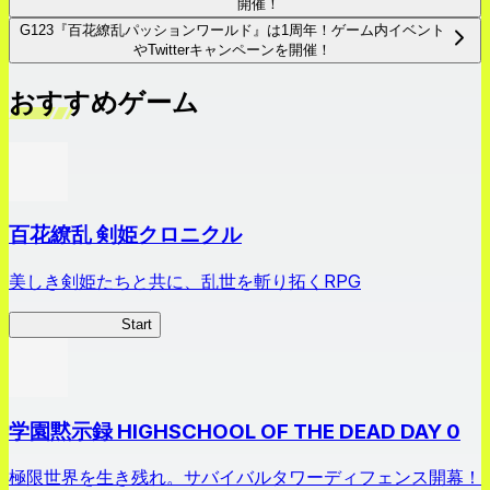
開催！
G123『百花繚乱パッションワールド』は1周年！ゲーム内イベント
やTwitterキャンペーンを開催！
おすすめゲーム
百花繚乱 剣姫クロニクル
美しき剣姫たちと共に、乱世を斬り拓くRPG
剣姫クロニクル
Start
学園黙示録 HIGHSCHOOL OF THE DEAD DAY 0
極限世界を生き残れ。サバイバルタワーディフェンス開幕！