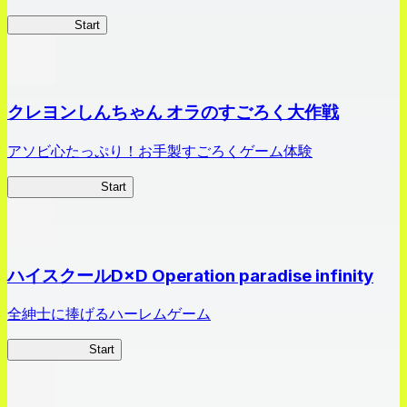
HOTDZero
Start
クレヨンしんちゃん オラのすごろく大作戦
アソビ心たっぷり！お手製すごろくゲーム体験
オラすご大作戦
Start
ハイスクールD×D Operation paradise infinity
全紳士に捧げるハーレムゲーム
ハイスクール
Start