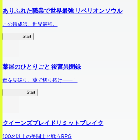
ありふれた職業で世界最強 リベリオンソウル
この錬成師、世界最強。
ありリベ
Start
薬屋のひとりごと 後宮異聞録
毒を見破り、薬で切り拓け――！
薬屋異聞録
Start
クイーンズブレイドリミットブレイク
100名以上の美闘士と戦うRPG