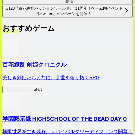
開催！
G123『百花繚乱パッションワールド』は1周年！ゲーム内イベント
やTwitterキャンペーンを開催！
おすすめゲーム
百花繚乱 剣姫クロニクル
美しき剣姫たちと共に、乱世を斬り拓くRPG
剣姫クロニクル
Start
学園黙示録 HIGHSCHOOL OF THE DEAD DAY 0
極限世界を生き残れ。サバイバルタワーディフェンス開幕！