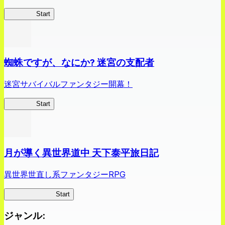
クイブレ
Start
蜘蛛ですが、なにか? 迷宮の支配者
迷宮サバイバルファンタジー開幕！
蜘蛛ラビ
Start
月が導く異世界道中 天下泰平旅日記
異世界世直し系ファンタジーRPG
ツキミチ旅日記
Start
ジャンル
: