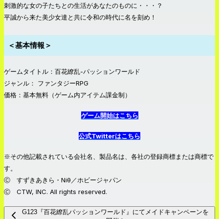
刺激的な女の子たちとの生活があなたのものに・・・？
平誠から来た美少女達と共に令和の時代に名を刻め！
＜基本情報＞
ゲームタイトル：百花繚乱-パッションワールド
ジャンル： ファンタジーRPG
価格：基本無料（ゲーム内アイテム課金制）
ゲーム開始はこちら
公式Twitterはこちら
※その他記載されている会社名、製品名は、各社の登録商標または商標で
す。
Ⓒ すずきあきら・Niθ／ホビージャパン
Ⓒ CTW, INC. All rights reserved.
G123『百花繚乱パッションワールド』にてメイドキャンペーンを