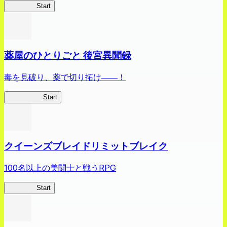
ありリベ
Start
薬屋のひとりごと 後宮異聞録
毒を見破り、薬で切り拓け――！
薬屋異聞録
Start
クイーンズブレイドリミットブレイク
100名以上の美闘士と戦うRPG
クイブレ
Start