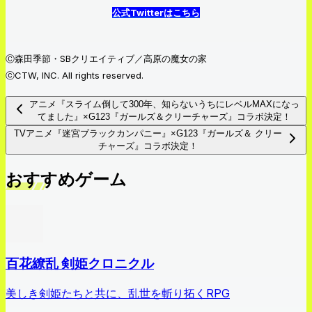
公式Twitterはこちら
Ⓒ森田季節・SBクリエイティブ／高原の魔女の家
ⓒCTW, INC. All rights reserved.
アニメ『スライム倒して300年、知らないうちにレベルMAXになっ
てました』×G123『ガールズ＆クリーチャーズ』コラボ決定！
TVアニメ『迷宮ブラックカンパニー』×G123『ガールズ＆ クリー
チャーズ』コラボ決定！
おすすめゲーム
百花繚乱 剣姫クロニクル
美しき剣姫たちと共に、乱世を斬り拓くRPG