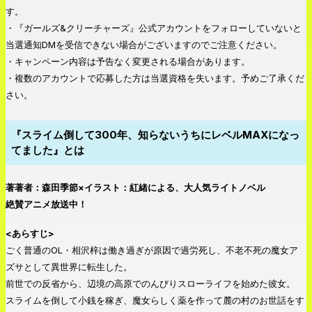
す。
・『ガールズ&クリーチャーズ』公式アカウントをフォローしていないと
当選通知DMを受信できない場合がございますのでご注意ください。
・キャンペーン内容は予告なく変更される場合があります。
・複数のアカウントで応募した方は当選資格を失います。予めご了承くだ
さい。
『スライム倒して300年、知らないうちにレベルMAXになっ
てました』とは
著著者：森田季節×イラスト：紅緒による、大人気ライトノベル
絶賛アニメ放送中！
<あらすじ>
ごく普通のOL・相沢梓は働き過ぎが原因で過労死し、不老不死の魔女ア
ズサとして異世界に転生した。
前世での反省から、辺境の高原でのんびりスローライフを始めた彼女。
スライムを倒して小銭を稼ぎ、魔女らしく薬を作って麓の村のお世話をす