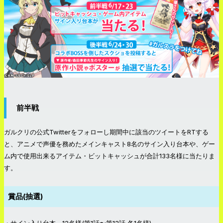
前半戦
ガルクリの公式Twitterをフォローし期間中に該当のツイートをRTする
と、アニメで声優を務めたメインキャスト8名のサイン入り台本や、ゲー
ム内で使用出来るアイテム・ビットキャッシュが合計133名様に当たりま
す。
賞品(抽選)
・サイン入り台本 12名様(第1話〜第12話 各1名様)