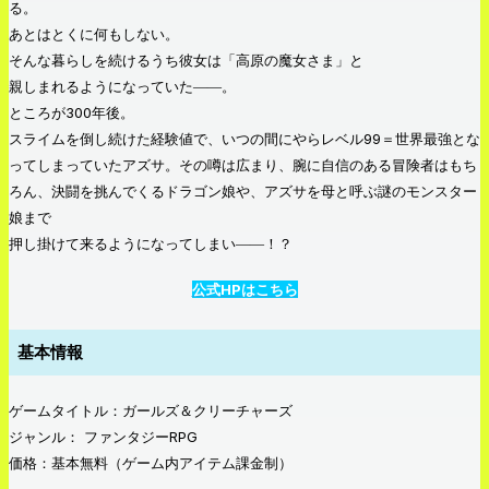
る。
あとはとくに何もしない。
そんな暮らしを続けるうち彼女は「高原の魔女さま」と
親しまれるようになっていた――。
ところが300年後。
スライムを倒し続けた経験値で、いつの間にやらレベル99＝世界最強とな
ってしまっていたアズサ。その噂は広まり、腕に自信のある冒険者はもち
ろん、決闘を挑んでくるドラゴン娘や、アズサを母と呼ぶ謎のモンスター
娘まで
押し掛けて来るようになってしまい――！？
公式HPはこちら
基本情報
ゲームタイトル：ガールズ＆クリーチャーズ
ジャンル： ファンタジーRPG
価格：基本無料（ゲーム内アイテム課金制）