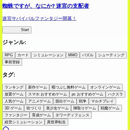
蜘蛛ですが、なにか? 迷宮の支配者
迷宮サバイバルファンタジー開幕！
蜘蛛ラビ
Start
ジャンル
:
RPG
カード
シミュレーション
MMO
パズル
シューティング
事前登録
タグ
:
ランキング
新作ゲーム
暇つぶし無料ゲーム
オンラインゲーム
放置ゲーム
スマホ おすすめゲーム
pc おすすめゲーム
ハクスラ
人気ゲーム
アニメゲーム
脱出ゲーム
戦争
マルチプレイ
3D ゲーム
街づくり
美少女ゲーム
陣取りゲーム
戦艦ゲーム
ファンタジー
育成ゲーム
タワーディフェンス
経営シミュレーション
異世界転生