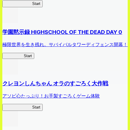
剣姫クロニクル
Start
学園黙示録 HIGHSCHOOL OF THE DEAD DAY 0
極限世界を生き残れ。サバイバルタワーディフェンス開幕！
HOTDZero
Start
クレヨンしんちゃん オラのすごろく大作戦
アソビ心たっぷり！お手製すごろくゲーム体験
オラすご大作戦
Start