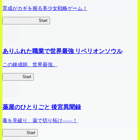
育成がカギを握る美少女戦略ゲーム！
ビビッドアーミー
Start
ありふれた職業で世界最強 リベリオンソウル
この錬成師、世界最強。
ありリベ
Start
薬屋のひとりごと 後宮異聞録
毒を見破り、薬で切り拓け――！
薬屋異聞録
Start