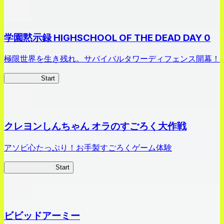
学園黙示録 HIGHSCHOOL OF THE DEAD DAY 0
極限世界を生き残れ。サバイバルタワーディフェンス開幕！
HOTDZero
Start
クレヨンしんちゃん オラのすごろく大作戦
アソビ心たっぷり！お手製すごろくゲーム体験
オラすご大作戦
Start
ビビッドアーミー