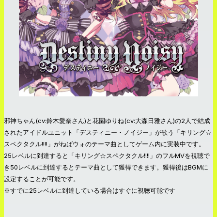
邪神ちゃん(cv:鈴木愛奈さん)と花園ゆりね(cv:大森日雅さん)の2人で結成
されたアイドルユニット「デスティニー・ノイジー」が歌う「キリング☆
スペクタクル!!!!」がねばウォのテーマ曲としてゲーム内に実装中です。
25レベルに到達すると「キリング☆スペクタクル!!!!」のフルMVを視聴で
き50レベルに到達するとテーマ曲として獲得できます。獲得後はBGMに
設定することが可能です。
※すでに25レベルに到達している場合はすぐに視聴可能です