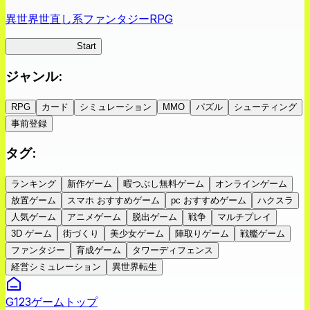
異世界世直し系ファンタジーRPG
ツキミチ旅日記
Start
ジャンル
:
RPG
カード
シミュレーション
MMO
パズル
シューティング
事前登録
タグ
:
ランキング
新作ゲーム
暇つぶし無料ゲーム
オンラインゲーム
放置ゲーム
スマホ おすすめゲーム
pc おすすめゲーム
ハクスラ
人気ゲーム
アニメゲーム
脱出ゲーム
戦争
マルチプレイ
3D ゲーム
街づくり
美少女ゲーム
陣取りゲーム
戦艦ゲーム
ファンタジー
育成ゲーム
タワーディフェンス
経営シミュレーション
異世界転生
G123ゲームトップ