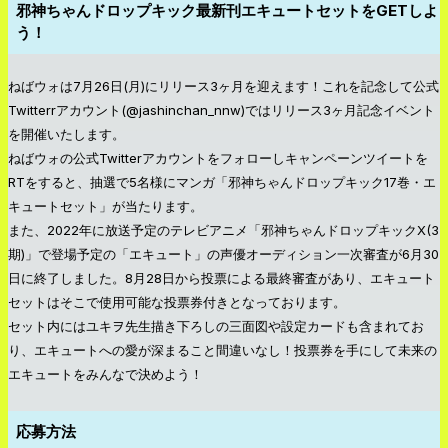
邪神ちゃんドロップキック最新刊エキュートセットをGETしよ
う！
ねばウォは7月26日(月)にリリース3ヶ月を迎えます！これを記念して公式
Twitterrアカウント(@jashinchan_nnw)ではリリース3ヶ月記念イベント
を開催いたします。
ねばウォの公式Twitterアカウントをフォローしキャンペーンツイートを
RTをすると、抽選で5名様にマンガ「邪神ちゃんドロップキック17巻・エ
キュートセット」が当たります。
また、2022年に放送予定のテレビアニメ「邪神ちゃんドロップキックX(3
期)」で登場予定の「エキュート」の声優オーディション一次審査が6月30
日に終了しました。8月28日から投票による最終審査があり、エキュート
セットはそこで使用可能な投票券付きとなっております。
セット内にはユキヲ先生描き下ろしの三面図や設定カードも含まれてお
り、エキュートへの愛が深まること間違いなし！投票券を手にして未来の
エキュートをみんなで決めよう！
応募方法