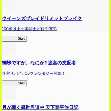
クイーンズブレイドリミットブレイク
100名以上の美闘士と戦うRPG
クイブレ
Start
蜘蛛ですが、なにか? 迷宮の支配者
迷宮サバイバルファンタジー開幕！
蜘蛛ラビ
Start
月が導く異世界道中 天下泰平旅日記