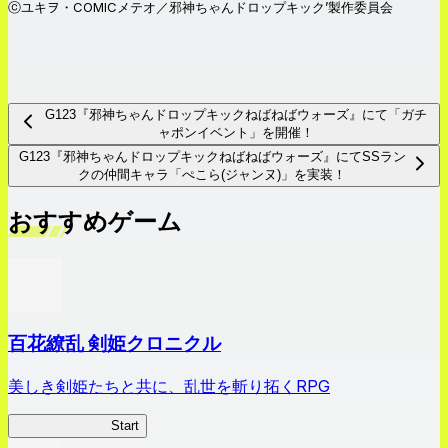
ⓒユキヲ・COMICメテオ／邪神ちゃんドロップキック’製作委員会
G123『邪神ちゃんドロップキックねばねばウォーズ』にて「ガチ
ャポンイベント」を開催！
G123『邪神ちゃんドロップキックねばねばウォーズ』にてSSラン
クの仲間キャラ「ぺこら(ジャンヌ)」を実装！
おすすめゲーム
百花繚乱 剣姫クロニクル
美しき剣姫たちと共に、乱世を斬り拓くRPG
剣姫クロニクル
Start