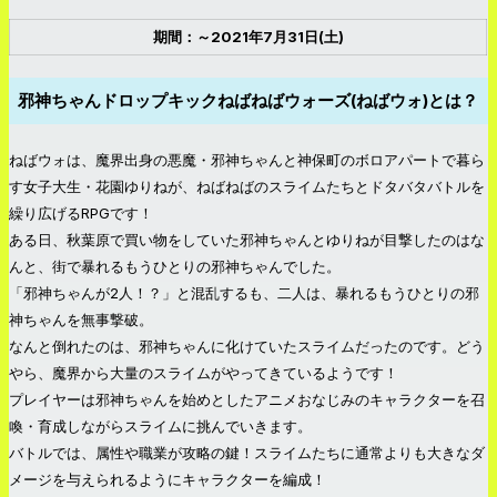
期間：～2021年7月31日(土)
邪神ちゃんドロップキックねばねばウォーズ(ねばウォ)とは？
ねばウォは、魔界出身の悪魔・邪神ちゃんと神保町のボロアパートで暮ら
す女子大生・花園ゆりねが、ねばねばのスライムたちとドタバタバトルを
繰り広げるRPGです！
ある日、秋葉原で買い物をしていた邪神ちゃんとゆりねが目撃したのはな
んと、街で暴れるもうひとりの邪神ちゃんでした。
「邪神ちゃんが2人！？」と混乱するも、二人は、暴れるもうひとりの邪
神ちゃんを無事撃破。
なんと倒れたのは、邪神ちゃんに化けていたスライムだったのです。どう
やら、魔界から大量のスライムがやってきているようです！
プレイヤーは邪神ちゃんを始めとしたアニメおなじみのキャラクターを召
喚・育成しながらスライムに挑んでいきます。
バトルでは、属性や職業が攻略の鍵！スライムたちに通常よりも大きなダ
メージを与えられるようにキャラクターを編成！