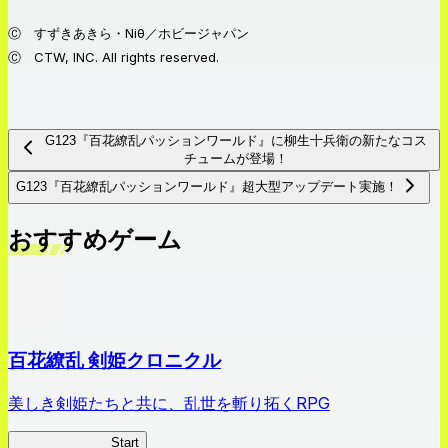
Ⓒ すずきあきら・Niθ／ホビージャパン
Ⓒ CTW, INC. All rights reserved.
G123『百花繚乱パッションワールド』に柳生十兵衛の新たなコス
チュームが登場！
G123『百花繚乱パッションワールド』超大型アップデート実施！
おすすめゲーム
百花繚乱 剣姫クロニクル
美しき剣姫たちと共に、乱世を斬り拓くRPG
剣姫クロニクル
Start