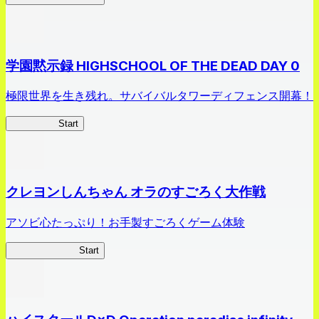
学園黙示録 HIGHSCHOOL OF THE DEAD DAY 0
極限世界を生き残れ。サバイバルタワーディフェンス開幕！
HOTDZero
Start
クレヨンしんちゃん オラのすごろく大作戦
アソビ心たっぷり！お手製すごろくゲーム体験
オラすご大作戦
Start