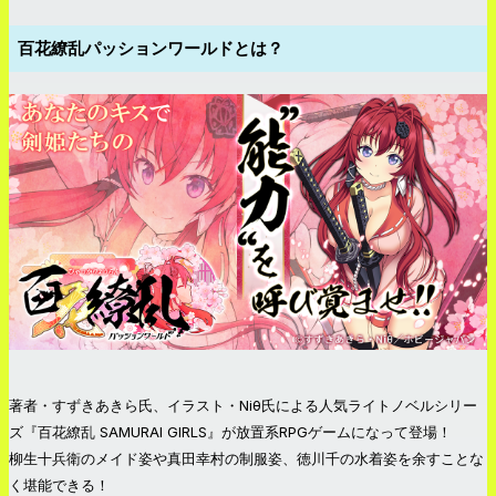
百花繚乱パッションワールドとは？
著者・すずきあきら氏、イラスト・Niθ氏による人気ライトノベルシリー
ズ『百花繚乱 SAMURAI GIRLS』が放置系RPGゲームになって登場！
柳生十兵衛のメイド姿や真田幸村の制服姿、徳川千の水着姿を余すことな
く堪能できる！