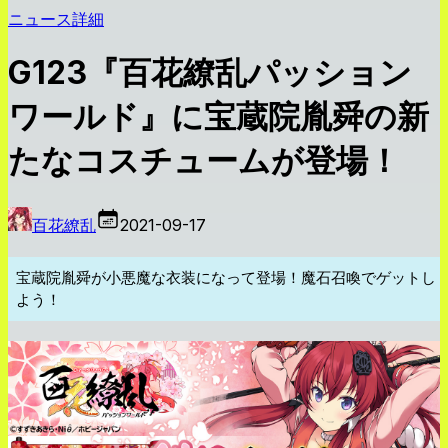
ニュース詳細
G123『百花繚乱パッション
ワールド』に宝蔵院胤舜の新
たなコスチュームが登場！
百花繚乱
2021-09-17
宝蔵院胤舜が小悪魔な衣装になって登場！魔石召喚でゲットし
よう！