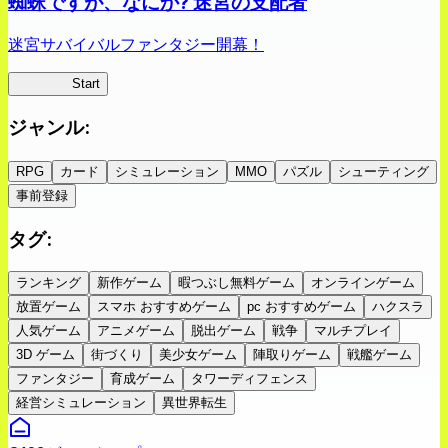
蜘蛛ですが、なにか? 迷宮の支配者
迷宮サバイバルファンタジー開幕！
蜘蛛ラビ
Start
ジャンル
:
RPG
カード
シミュレーション
MMO
パズル
シューティング
事前登録
タグ
:
ランキング
新作ゲーム
暇つぶし無料ゲーム
オンラインゲーム
放置ゲーム
スマホ おすすめゲーム
pc おすすめゲーム
ハクスラ
人気ゲーム
アニメゲーム
脱出ゲーム
戦争
マルチプレイ
3D ゲーム
街づくり
美少女ゲーム
陣取りゲーム
戦艦ゲーム
ファンタジー
育成ゲーム
タワーディフェンス
経営シミュレーション
異世界転生