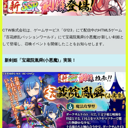
CTW株式会社は、ゲームサービス「G123」にて配信中のHTML5ゲーム
『百花繚乱パッションワールド』にて宝蔵院胤舜(小悪魔)が新しい剣姫と
して登場し、召喚イベントを開催したことをお知らせします。
新剣姫「宝蔵院胤舜(小悪魔)」実装！