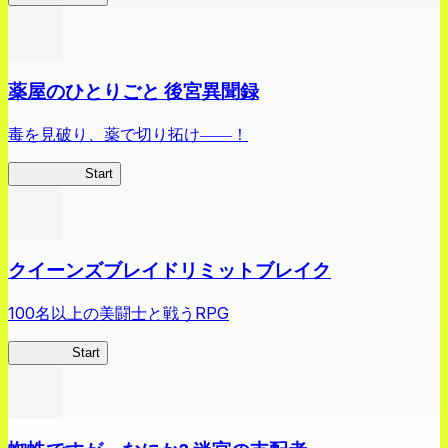
薬屋のひとりごと 後宮異聞録
毒を見破り、薬で切り拓け――！
薬屋異聞録
Start
クイーンズブレイドリミットブレイク
100名以上の美闘士と戦うRPG
クイブレ
Start