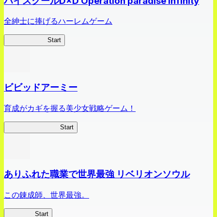
ハイスクールD×D Operation paradise infinity
全紳士に捧げるハーレムゲーム
ハイスクール
Start
ビビッドアーミー
育成がカギを握る美少女戦略ゲーム！
ビビッドアーミー
Start
ありふれた職業で世界最強 リベリオンソウル
この錬成師、世界最強。
ありリベ
Start