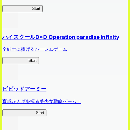
オラすご大作戦
Start
ハイスクールD×D Operation paradise infinity
全紳士に捧げるハーレムゲーム
ハイスクール
Start
ビビッドアーミー
育成がカギを握る美少女戦略ゲーム！
ビビッドアーミー
Start