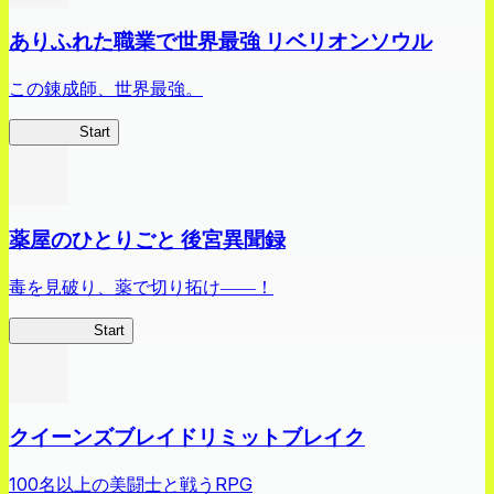
ありふれた職業で世界最強 リベリオンソウル
この錬成師、世界最強。
ありリベ
Start
薬屋のひとりごと 後宮異聞録
毒を見破り、薬で切り拓け――！
薬屋異聞録
Start
クイーンズブレイドリミットブレイク
100名以上の美闘士と戦うRPG