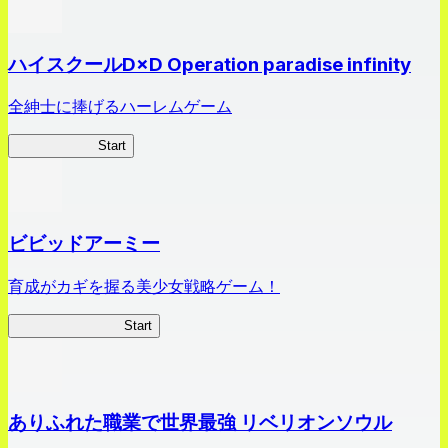
ハイスクールD×D Operation paradise infinity
全紳士に捧げるハーレムゲーム
ハイスクール
Start
ビビッドアーミー
育成がカギを握る美少女戦略ゲーム！
ビビッドアーミー
Start
ありふれた職業で世界最強 リベリオンソウル