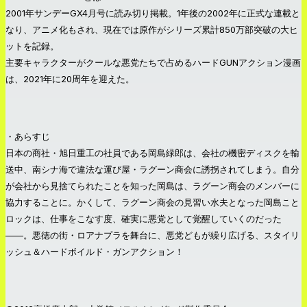
2001年サンデーGX4月号に読み切り掲載。1年後の2002年に正式な連載と
なり、アニメ化もされ、現在では原作がシリーズ累計850万部突破の大ヒ
ットを記録。
主要キャラクターがクールな悪党たちで占めるハードGUNアクション漫画
は、2021年に20周年を迎えた。
・あらすじ
日本の商社・旭日重工の社員である岡島緑郎は、会社の機密ディスクを輸
送中、南シナ海で違法な運び屋・ラグーン商会に誘拐されてしまう。自分
が会社から見捨てられたことを知った岡島は、ラグーン商会のメンバーに
協力することに。かくして、ラグーン商会の見習い水夫となった岡島こと
ロックは、仕事をこなす度、確実に悪党として覚醒していくのだった
——。悪徳の街・ロアナプラを舞台に、悪党どもが繰り広げる、スタイリ
ッシュ＆ハードボイルド・ガンアクション！