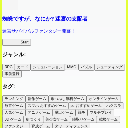
蜘蛛ですが、なにか? 迷宮の支配者
迷宮サバイバルファンタジー開幕！
蜘蛛ラビ
Start
ジャンル
:
RPG
カード
シミュレーション
MMO
パズル
シューティング
事前登録
タグ
:
ランキング
新作ゲーム
暇つぶし無料ゲーム
オンラインゲーム
放置ゲーム
スマホ おすすめゲーム
pc おすすめゲーム
ハクスラ
人気ゲーム
アニメゲーム
脱出ゲーム
戦争
マルチプレイ
3D ゲーム
街づくり
美少女ゲーム
陣取りゲーム
戦艦ゲーム
ファンタジー
育成ゲーム
タワーディフェンス