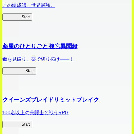
この錬成師、世界最強。
ありリベ
Start
薬屋のひとりごと 後宮異聞録
毒を見破り、薬で切り拓け――！
薬屋異聞録
Start
クイーンズブレイドリミットブレイク
100名以上の美闘士と戦うRPG
クイブレ
Start