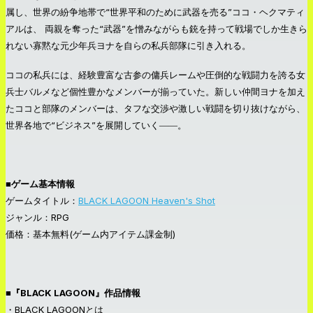
属し、世界の紛争地帯で“世界平和のために武器を売る”ココ・ヘクマティ
アルは、 両親を奪った“武器”を憎みながらも銃を持って戦場でしか生きら
れない寡黙な元少年兵ヨナを自らの私兵部隊に引き入れる。
ココの私兵には、経験豊富な古参の傭兵レームや圧倒的な戦闘力を誇る女
兵士バルメなど個性豊かなメンバーが揃っていた。新しい仲間ヨナを加え
たココと部隊のメンバーは、タフな交渉や激しい戦闘を切り抜けながら、
世界各地で“ビジネス”を展開していく――。
■ゲーム基本情報
ゲームタイトル：
BLACK LAGOON Heaven's Shot
ジャンル：RPG
価格：基本無料(ゲーム内アイテム課金制)
■『BLACK LAGOON』作品情報
・BLACK LAGOONとは