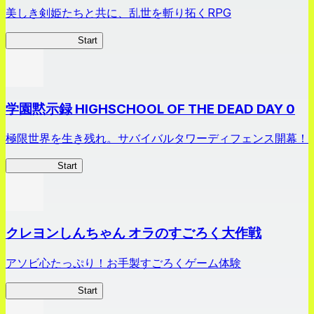
美しき剣姫たちと共に、乱世を斬り拓くRPG
剣姫クロニクル
Start
学園黙示録 HIGHSCHOOL OF THE DEAD DAY 0
極限世界を生き残れ。サバイバルタワーディフェンス開幕！
HOTDZero
Start
クレヨンしんちゃん オラのすごろく大作戦
アソビ心たっぷり！お手製すごろくゲーム体験
オラすご大作戦
Start