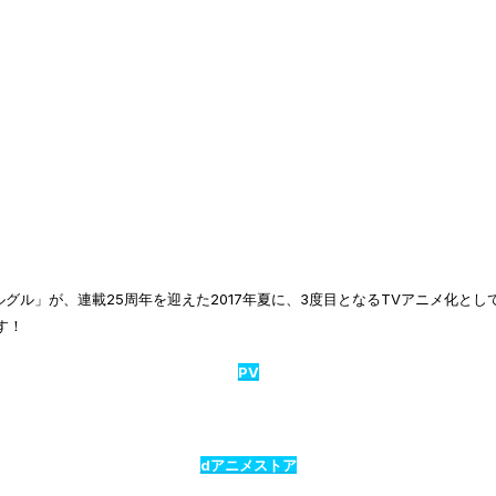
グル」が、連載25周年を迎えた2017年夏に、3度目となるTVアニメ化と
す！
PV
dアニメストア