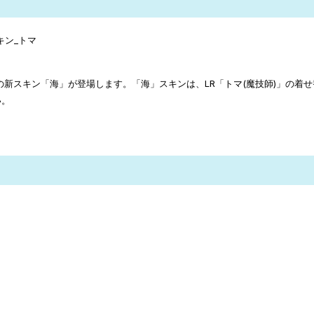
の新スキン「海」が登場します。「海」スキンは、LR「トマ(魔技師)」の着
い。