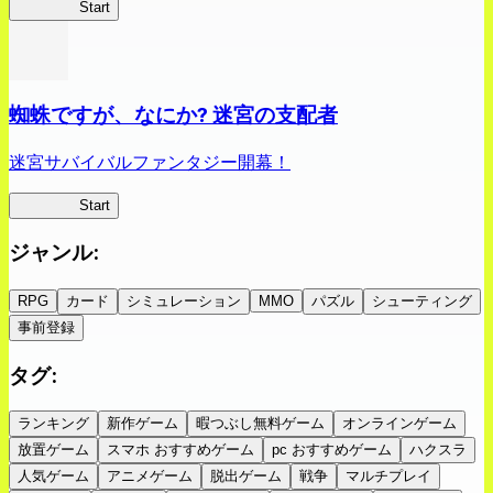
クイブレ
Start
蜘蛛ですが、なにか? 迷宮の支配者
迷宮サバイバルファンタジー開幕！
蜘蛛ラビ
Start
ジャンル
:
RPG
カード
シミュレーション
MMO
パズル
シューティング
事前登録
タグ
:
ランキング
新作ゲーム
暇つぶし無料ゲーム
オンラインゲーム
放置ゲーム
スマホ おすすめゲーム
pc おすすめゲーム
ハクスラ
人気ゲーム
アニメゲーム
脱出ゲーム
戦争
マルチプレイ