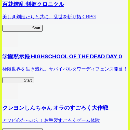
百花繚乱 剣姫クロニクル
美しき剣姫たちと共に、乱世を斬り拓くRPG
剣姫クロニクル
Start
学園黙示録 HIGHSCHOOL OF THE DEAD DAY 0
極限世界を生き残れ。サバイバルタワーディフェンス開幕！
HOTDZero
Start
クレヨンしんちゃん オラのすごろく大作戦
アソビ心たっぷり！お手製すごろくゲーム体験