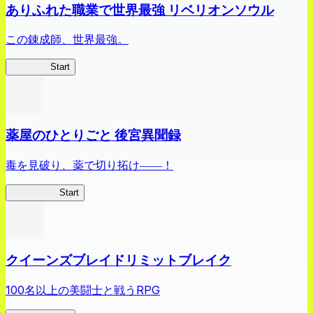
ありふれた職業で世界最強 リベリオンソウル
この錬成師、世界最強。
ありリベ
Start
薬屋のひとりごと 後宮異聞録
毒を見破り、薬で切り拓け――！
薬屋異聞録
Start
クイーンズブレイドリミットブレイク
100名以上の美闘士と戦うRPG