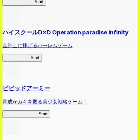
オラすご大作戦
Start
ハイスクールD×D Operation paradise infinity
全紳士に捧げるハーレムゲーム
ハイスクール
Start
ビビッドアーミー
育成がカギを握る美少女戦略ゲーム！
ビビッドアーミー
Start