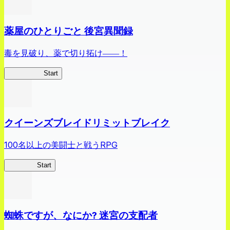
薬屋のひとりごと 後宮異聞録
毒を見破り、薬で切り拓け――！
薬屋異聞録
Start
クイーンズブレイドリミットブレイク
100名以上の美闘士と戦うRPG
クイブレ
Start
蜘蛛ですが、なにか? 迷宮の支配者