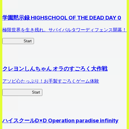
学園黙示録 HIGHSCHOOL OF THE DEAD DAY 0
極限世界を生き残れ。サバイバルタワーディフェンス開幕！
HOTDZero
Start
クレヨンしんちゃん オラのすごろく大作戦
アソビ心たっぷり！お手製すごろくゲーム体験
オラすご大作戦
Start
ハイスクールD×D Operation paradise infinity