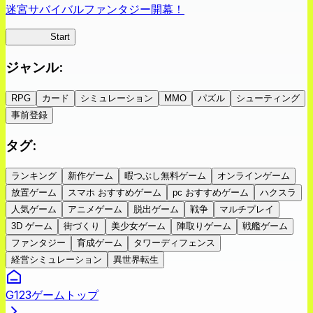
迷宮サバイバルファンタジー開幕！
蜘蛛ラビ
Start
ジャンル
:
RPG
カード
シミュレーション
MMO
パズル
シューティング
事前登録
タグ
:
ランキング
新作ゲーム
暇つぶし無料ゲーム
オンラインゲーム
放置ゲーム
スマホ おすすめゲーム
pc おすすめゲーム
ハクスラ
人気ゲーム
アニメゲーム
脱出ゲーム
戦争
マルチプレイ
3D ゲーム
街づくり
美少女ゲーム
陣取りゲーム
戦艦ゲーム
ファンタジー
育成ゲーム
タワーディフェンス
経営シミュレーション
異世界転生
G123ゲームトップ