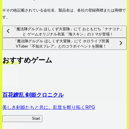
※その他記載されている会社名、製品名は、各社の登録商標または商標で
す。
「魔法陣グルグル ほしくず大冒険」にて おともだち「ナナコナ」
と ゲームオリジナル衣装「海スキン」のトマが登場！
「魔法陣グルグル ほしくず大冒険」にて ホロライブ所属
VTuber「不知火フレア」とのコラボイベントを開催！
おすすめゲーム
百花繚乱 剣姫クロニクル
美しき剣姫たちと共に、乱世を斬り拓くRPG
剣姫クロニクル
Start