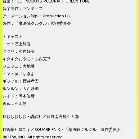
音楽：TECHNOBOYS PULCRAFT GREEN-FUND
音楽制作：ランティス
アニメーション制作：Production I.G
製作：「魔法陣グルグル」製作委員会
・キャスト
ニケ：石上静香
ククリ：小原好美
キタキタおやじ：小西克幸
ジュジュ：大地葉
トマ：藤井ゆきよ
ギップル：櫻井孝宏
ルンルン：大西沙織
レイド：岡本信彦
総裁：石田彰
©おしおしお・講談社／日野南高校シカ部
©衛藤ヒロユキ／SQUARE ENIX・「魔法陣グルグル」製作委員会
©CTW, INC. All rights reserved.