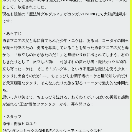
として、放送されました。
現在も続編の「魔法陣グルグル２」がガンガンONLINEにて大好評連載中
です！
・あらすじ
勇者マニアの父と母に育てられた少年・ニケは、ある日、コーダイの国王
が魔王討伐のため、勇者を募集していることを知った勇者マニアの父と母
から、「旅立ちの日がきたのだ！」と無理やり旅に出されてしまう。村の
しきたりとして、旅立ちの前に、村はずれの変わり者・魔法オババの家に
立ち寄ったニケは、そこで「グルグル」という不思議な魔法を使う少女・
ククリに出会うのだが……。ちょっぴりお調子者のニケと世間知らずだけ
ど天真爛漫なククリ、そんなふたりの旅を彩るユニークで魅力的な仲間た
ち。
思いっきり笑えて、ちょっぴり泣ける。わくわくがいっぱいの勇気と感動
が溢れる“王道”冒険ファンタジーが今、幕を開ける！
・スタッフ
原作：衛藤ヒロユキ
(ガンガンコミックスONLINE／スクウェア・エニックス刊)