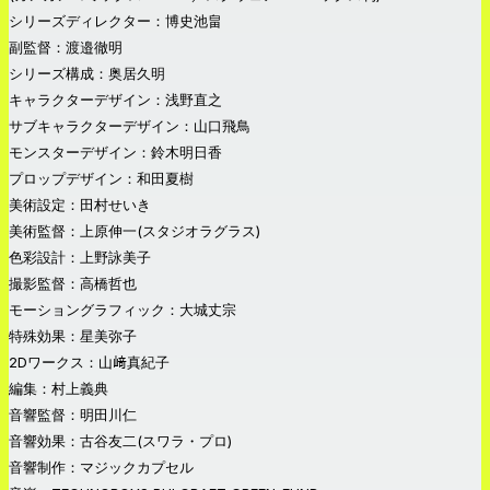
シリーズディレクター：博史池畠
副監督：渡邉徹明
シリーズ構成：奥居久明
キャラクターデザイン：浅野直之
サブキャラクターデザイン：山口飛鳥
モンスターデザイン：鈴木明日香
プロップデザイン：和田夏樹
美術設定：田村せいき
美術監督：上原伸一(スタジオラグラス)
色彩設計：上野詠美子
撮影監督：高橋哲也
モーショングラフィック：大城丈宗
特殊効果：星美弥子
2Dワークス：山﨑真紀子
編集：村上義典
音響監督：明田川仁
音響効果：古谷友二(スワラ・プロ)
音響制作：マジックカプセル