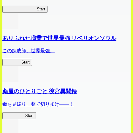
ビビッドアーミー
Start
ありふれた職業で世界最強 リベリオンソウル
この錬成師、世界最強。
ありリベ
Start
薬屋のひとりごと 後宮異聞録
毒を見破り、薬で切り拓け――！
薬屋異聞録
Start