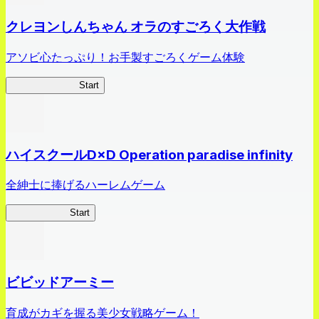
クレヨンしんちゃん オラのすごろく大作戦
アソビ心たっぷり！お手製すごろくゲーム体験
オラすご大作戦
Start
ハイスクールD×D Operation paradise infinity
全紳士に捧げるハーレムゲーム
ハイスクール
Start
ビビッドアーミー
育成がカギを握る美少女戦略ゲーム！