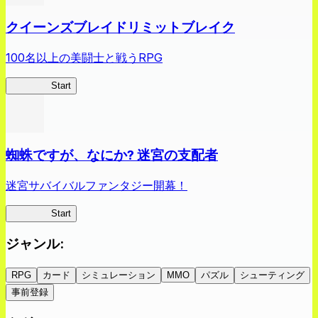
クイーンズブレイドリミットブレイク
100名以上の美闘士と戦うRPG
クイブレ
Start
蜘蛛ですが、なにか? 迷宮の支配者
迷宮サバイバルファンタジー開幕！
蜘蛛ラビ
Start
ジャンル
:
RPG
カード
シミュレーション
MMO
パズル
シューティング
事前登録