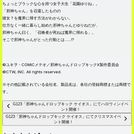
ちょっとブラックな心を持つ女子大生「花園ゆりね」。
「邪神ちゃん」を召還したものの
彼女？を魔界に帰す方法がわからない。
仕方なく一緒に暮らし始めた邪神ちゃんとゆりねだが、
邪神ちゃん曰く、「召喚者が死ねば魔界に帰れる」。
そこで邪神ちゃんがとった行動とは……!?
©ユキヲ・COMICメテオ／邪神ちゃんドロップキックX製作委員会
©CTW, INC. All rights reserved.
※その他記載されている会社名、製品名は、各社の登録商標または商標で
す。
G123「邪神ちゃんドロップキック ケイオス」にてハロウィンイベ
ント開催！
G123「邪神ちゃんドロップキック ケイオス」にてクリスマスイベ
ント開催！