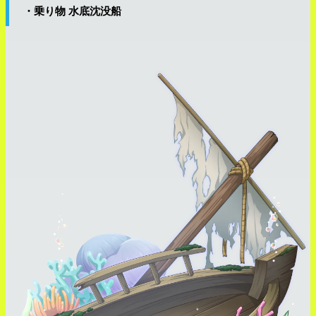
・乗り物 水底沈没船