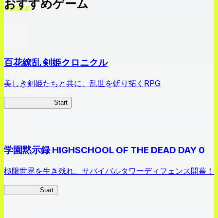
おすすめゲーム
百花繚乱 剣姫クロニクル
美しき剣姫たちと共に、乱世を斬り拓くRPG
剣姫クロニクル
Start
学園黙示録 HIGHSCHOOL OF THE DEAD DAY 0
極限世界を生き残れ。サバイバルタワーディフェンス開幕！
HOTDZero
Start