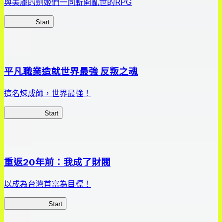
與美麗的劍姬們一同斬開亂世的RPG
劍姬紀事
Start
平凡職業造就世界最強 反叛之魂
這名煉成師，世界最強！
平凡職業RS
Start
重返20年前：我成了財閥
以成為台灣首富為目標！
我，成了財閥
Start