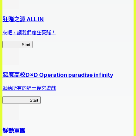
狂賭之淵 ALL IN
來吧，讓我們瘋狂豪賭！
狂賭之淵
Start
惡魔高校D×D Operation paradise infinity
獻給所有的紳士後宮遊戲
惡魔高校D×D
Start
鮮艷軍團