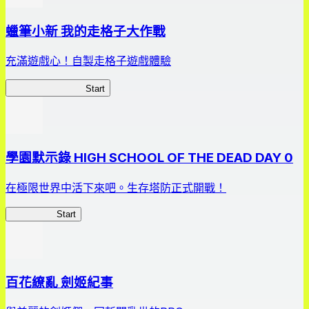
蠟筆小新 我的走格子大作戰
充滿遊戲心！自製走格子遊戲體驗
我的走格子大作戰
Start
學園默示錄 HIGH SCHOOL OF THE DEAD DAY 0
在極限世界中活下來吧。生存塔防正式開戰！
HOTDZero
Start
百花繚亂 劍姬紀事