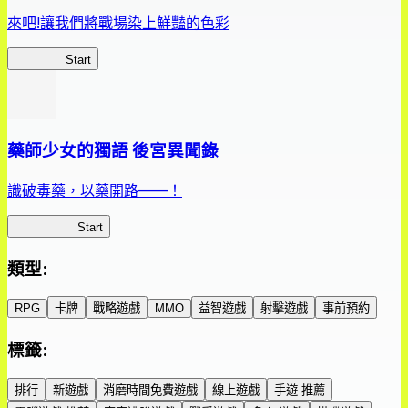
來吧!讓我們將戰場染上鮮豔的色彩
鮮艷軍團
Start
藥師少女的獨語 後宮異聞錄
識破毒藥，以藥開路——！
藥屋異聞錄
Start
類型
:
RPG
卡牌
戰略遊戲
MMO
益智遊戲
射擊遊戲
事前預約
標籤
:
排行
新遊戲
消磨時間免費遊戲
線上遊戲
手遊 推薦