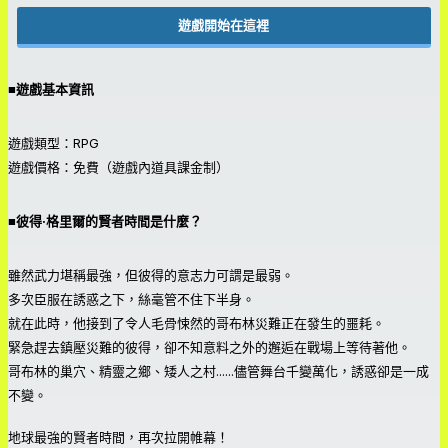
遊戲開始在這裡
■遊戲基本資訊
遊戲類型：RPG
遊戲價格：免費（遊戲內道具課金制）
■彼得·格里爾的賢者時間是什麼？
雖然武力堪稱最強，但彼得的意志力可謂是最弱。
多次臣服在誘惑之下，絲毫管不住下半身。
就在此時，他接到了令人毛骨悚然的哥布林災難正在發生的噩耗。
緊急趕去鎮壓災難的彼得，卻不知意料之外的邂逅在戰場上等待著他。
哥布林的巢穴、精靈之鄉、矮人之村......儘管舞台千變萬化，誘惑卻是一成
不變。
地球最強的賢者時間，再次拉開帷幕！