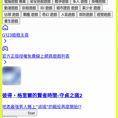
電腦遊戲 推薦
密室逃脫遊戲
戰爭遊戲
多人 遊戲
掛機遊戲
動漫遊戲
砍殺遊戲
3D 遊戲
城市建造 遊戲
美少女 遊戲
佔領 遊戲
戰艦 遊戲
奇幻 遊戲
人氣遊戲
塔防遊戲
經營遊戲
重生遊戲
G123遊戲主頁
官方正版授權免費線上網頁遊戲列表
彼得・格里爾的賢者時間-守貞之道2
地表最強男人賭上"貞操"的戰役再度開始!?
彼得守貞之道2
Start