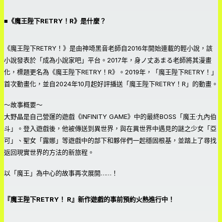
■《魔王陛下RETRY！R》是什麼？
《魔王陛下RETRY！》是由神埼黑音老師自2016年開始連載的輕小說，該
小說發表於「成為小說家吧」平台。2017年，身ノ丈あまる老師將其漫畫
化，標題更名為《魔王陛下RETRY！R》。2019年，「魔王陛下RETRY！」
首次動畫化，並自2024年10月起好評播送「魔王陛下RETRY！R」的動畫。
～故事概要～
大野晶是自己營運的遊戲《INFINITY GAME》中的最終BOSS「魔王·九內伯
斗」。登入遊戲後，他被傳送到異世界，與在異世界中遇見的謎之少女「亞
可」、聖女「露娜」等遊戲中的部下和夥伴們一起穩固根基，並踏上了尋找
返回現實世界的方法的新旅程。
以「魔王」為中心的故事再次展開……！
『魔王陛下RETRY！ R』新作遊戲的事前預約火熱進行中！