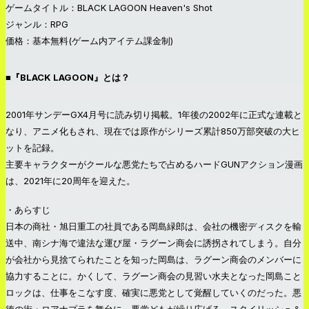
ゲームタイトル：BLACK LAGOON Heaven's Shot
ジャンル：RPG
価格：基本無料(ゲーム内アイテム課金制)
■『BLACK LAGOON』とは？
2001年サンデーGX4月号に読み切り掲載。1年後の2002年に正式な連載と
なり、アニメ化もされ、現在では原作がシリーズ累計850万部突破の大ヒ
ットを記録。
主要キャラクターがクールな悪党たちで占めるハードGUNアクション漫画
は、2021年に20周年を迎えた。
・あらすじ
日本の商社・旭日重工の社員である岡島緑郎は、会社の機密ディスクを輸
送中、南シナ海で違法な運び屋・ラグーン商会に誘拐されてしまう。自分
が会社から見捨てられたことを知った岡島は、ラグーン商会のメンバーに
協力することに。かくして、ラグーン商会の見習い水夫となった岡島こと
ロックは、仕事をこなす度、確実に悪党として覚醒していくのだった。悪