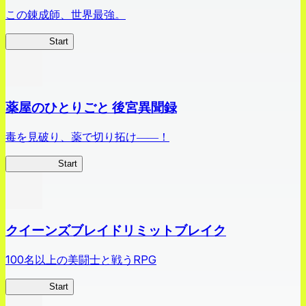
この錬成師、世界最強。
ありリベ
Start
薬屋のひとりごと 後宮異聞録
毒を見破り、薬で切り拓け――！
薬屋異聞録
Start
クイーンズブレイドリミットブレイク
100名以上の美闘士と戦うRPG
クイブレ
Start