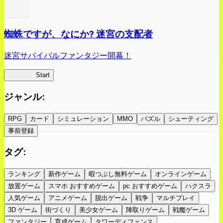
蜘蛛ですが、なにか? 迷宮の支配者
迷宮サバイバルファンタジー開幕！
蜘蛛ラビ
Start
ジャンル
:
RPG
カード
シミュレーション
MMO
パズル
シューティング
事前登録
タグ
:
ランキング
新作ゲーム
暇つぶし無料ゲーム
オンラインゲーム
放置ゲーム
スマホ おすすめゲーム
pc おすすめゲーム
ハクスラ
人気ゲーム
アニメゲーム
脱出ゲーム
戦争
マルチプレイ
3D ゲーム
街づくり
美少女ゲーム
陣取りゲーム
戦艦ゲーム
ファンタジー
育成ゲーム
タワーディフェンス