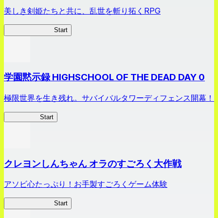
美しき剣姫たちと共に、乱世を斬り拓くRPG
剣姫クロニクル
Start
学園黙示録 HIGHSCHOOL OF THE DEAD DAY 0
極限世界を生き残れ。サバイバルタワーディフェンス開幕！
HOTDZero
Start
クレヨンしんちゃん オラのすごろく大作戦
アソビ心たっぷり！お手製すごろくゲーム体験
オラすご大作戦
Start