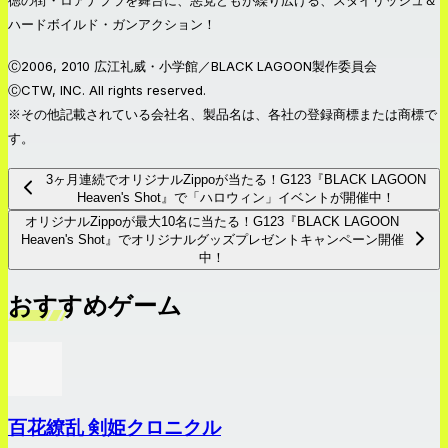
徳の街・ロアナプラを舞台に、悪党どもが繰り広げる、スタイリッシュ＆
ハードボイルド・ガンアクション！
Ⓒ2006, 2010 広江礼威・小学館／BLACK LAGOON製作委員会
ⒸCTW, INC. All rights reserved.
※その他記載されている会社名、製品名は、各社の登録商標または商標で
す。
3ヶ月連続でオリジナルZippoが当たる！G123『BLACK LAGOON
Heaven's Shot』で「ハロウィン」イベントが開催中！
オリジナルZippoが最大10名に当たる！G123『BLACK LAGOON
Heaven's Shot』でオリジナルグッズプレゼントキャンペーン開催
中！
おすすめゲーム
百花繚乱 剣姫クロニクル