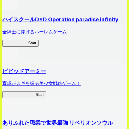
ハイスクールD×D Operation paradise infinity
全紳士に捧げるハーレムゲーム
ハイスクール
Start
ビビッドアーミー
育成がカギを握る美少女戦略ゲーム！
ビビッドアーミー
Start
ありふれた職業で世界最強 リベリオンソウル