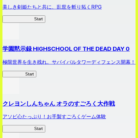
美しき剣姫たちと共に、乱世を斬り拓くRPG
剣姫クロニクル
Start
学園黙示録 HIGHSCHOOL OF THE DEAD DAY 0
極限世界を生き残れ。サバイバルタワーディフェンス開幕！
HOTDZero
Start
クレヨンしんちゃん オラのすごろく大作戦
アソビ心たっぷり！お手製すごろくゲーム体験
オラすご大作戦
Start