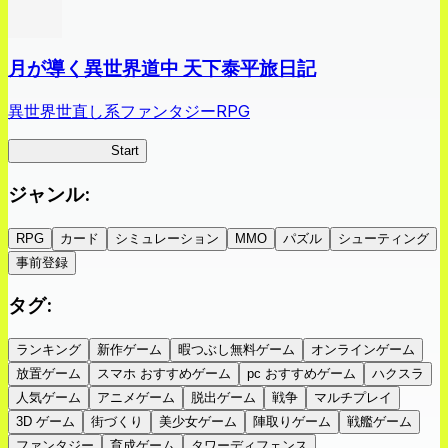
月が導く異世界道中 天下泰平旅日記
異世界世直し系ファンタジーRPG
ツキミチ旅日記
Start
ジャンル
:
RPG
カード
シミュレーション
MMO
パズル
シューティング
事前登録
タグ
:
ランキング
新作ゲーム
暇つぶし無料ゲーム
オンラインゲーム
放置ゲーム
スマホ おすすめゲーム
pc おすすめゲーム
ハクスラ
人気ゲーム
アニメゲーム
脱出ゲーム
戦争
マルチプレイ
3D ゲーム
街づくり
美少女ゲーム
陣取りゲーム
戦艦ゲーム
ファンタジー
育成ゲーム
タワーディフェンス