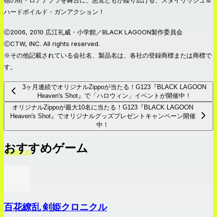
徳の街・ロアナプラを舞台に、悪党どもが繰り広げる、スタイリッシュ＆
ハードボイルド・ガンアクション！
Ⓒ2006, 2010 広江礼威・小学館／BLACK LAGOON製作委員会
ⒸCTW, INC. All rights reserved.
※その他記載されている会社名、製品名は、各社の登録商標または商標で
す。
3ヶ月連続でオリジナルZippoが当たる！G123『BLACK LAGOON
Heaven's Shot』で「ハロウィン」イベントが開催中！
オリジナルZippoが最大10名に当たる！G123『BLACK LAGOON
Heaven's Shot』でオリジナルグッズプレゼントキャンペーン開催
中！
おすすめゲーム
百花繚乱 剣姫クロニクル