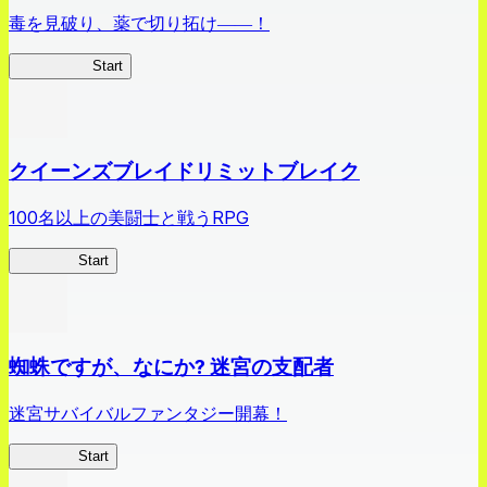
毒を見破り、薬で切り拓け――！
薬屋異聞録
Start
クイーンズブレイドリミットブレイク
100名以上の美闘士と戦うRPG
クイブレ
Start
蜘蛛ですが、なにか? 迷宮の支配者
迷宮サバイバルファンタジー開幕！
蜘蛛ラビ
Start