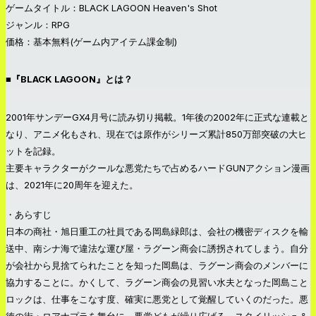
ゲームタイトル：BLACK LAGOON Heaven's Shot
ジャンル：RPG
価格：基本無料(ゲーム内アイテム課金制)
■『BLACK LAGOON』とは？
2001年サンデーGX4月号に読み切り掲載。1年後の2002年に正式な連載と
なり、アニメ化もされ、現在では原作がシリーズ累計850万部突破の大ヒ
ットを記録。
主要キャラクターがクールな悪党たちで占めるハードGUNアクション漫画
は、2021年に20周年を迎えた。
・あらすじ
日本の商社・旭日重工の社員である岡島緑郎は、会社の機密ディスクを輸
送中、南シナ海で違法な運び屋・ラグーン商会に誘拐されてしまう。自分
が会社から見捨てられたことを知った岡島は、ラグーン商会のメンバーに
協力することに。かくして、ラグーン商会の見習い水夫となった岡島こと
ロックは、仕事をこなす度、確実に悪党として覚醒していくのだった。悪