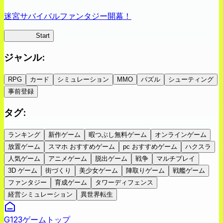
迷宮サバイバルファンタジー開幕！
蜘蛛ラビ
Start
ジャンル
:
RPG
カード
シミュレーション
MMO
パズル
シューティング
事前登録
タグ
:
ランキング
新作ゲーム
暇つぶし無料ゲーム
オンラインゲーム
放置ゲーム
スマホ おすすめゲーム
pc おすすめゲーム
ハクスラ
人気ゲーム
アニメゲーム
脱出ゲーム
戦争
マルチプレイ
3D ゲーム
街づくり
美少女ゲーム
陣取りゲーム
戦艦ゲーム
ファンタジー
育成ゲーム
タワーディフェンス
経営シミュレーション
異世界転生
G123ゲームトップ