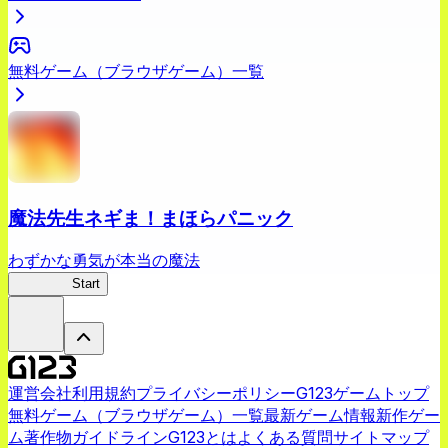
無料ゲーム（ブラウザゲーム）一覧
魔法先生ネギま！まほらパニック
わずかな勇気が本当の魔法
ネギまほ
Start
運営会社
利用規約
プライバシーポリシー
G123ゲームトップ
無料ゲーム（ブラウザゲーム）一覧
最新ゲーム情報
新作ゲー
ム
著作物ガイドライン
G123とは
よくある質問
サイトマップ