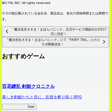
©CTW, INC. All rights reserved.
※その他記載されている会社名、製品名は、各社の登録商標または商標で
す。
「魔法先生ネギま！まほらパニック」正式サービス開始日が2月17
日に決定！
『魔法先生ネギま！まほらパニック』にて『FAIRY TAIL』とのコ
ラボ開催決定！
おすすめゲーム
百花繚乱 剣姫クロニクル
美しき剣姫たちと共に、乱世を斬り拓くRPG
剣姫クロニクル
Start