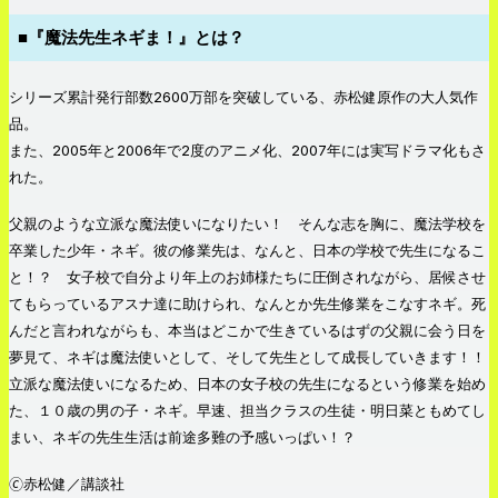
■『魔法先生ネギま！』とは？
シリーズ累計発行部数2600万部を突破している、赤松健原作の大人気作
品。
また、2005年と2006年で2度のアニメ化、2007年には実写ドラマ化もさ
れた。
父親のような立派な魔法使いになりたい！ そんな志を胸に、魔法学校を
卒業した少年・ネギ。彼の修業先は、なんと、日本の学校で先生になるこ
と！？ 女子校で自分より年上のお姉様たちに圧倒されながら、居候させ
てもらっているアスナ達に助けられ、なんとか先生修業をこなすネギ。死
んだと言われながらも、本当はどこかで生きているはずの父親に会う日を
夢見て、ネギは魔法使いとして、そして先生として成長していきます！！
立派な魔法使いになるため、日本の女子校の先生になるという修業を始め
た、１０歳の男の子・ネギ。早速、担当クラスの生徒・明日菜ともめてし
まい、ネギの先生生活は前途多難の予感いっぱい！？
🄫赤松健／講談社