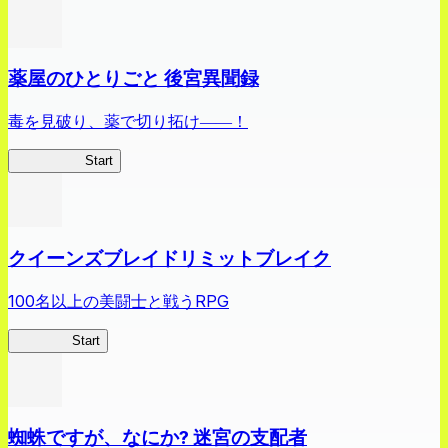
薬屋のひとりごと 後宮異聞録
毒を見破り、薬で切り拓け――！
薬屋異聞録
Start
クイーンズブレイドリミットブレイク
100名以上の美闘士と戦うRPG
クイブレ
Start
蜘蛛ですが、なにか? 迷宮の支配者