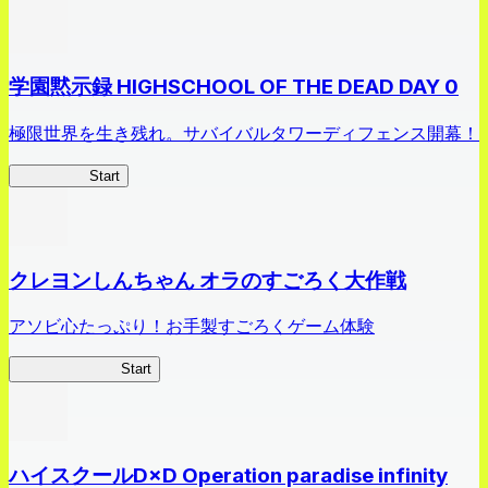
学園黙示録 HIGHSCHOOL OF THE DEAD DAY 0
極限世界を生き残れ。サバイバルタワーディフェンス開幕！
HOTDZero
Start
クレヨンしんちゃん オラのすごろく大作戦
アソビ心たっぷり！お手製すごろくゲーム体験
オラすご大作戦
Start
ハイスクールD×D Operation paradise infinity