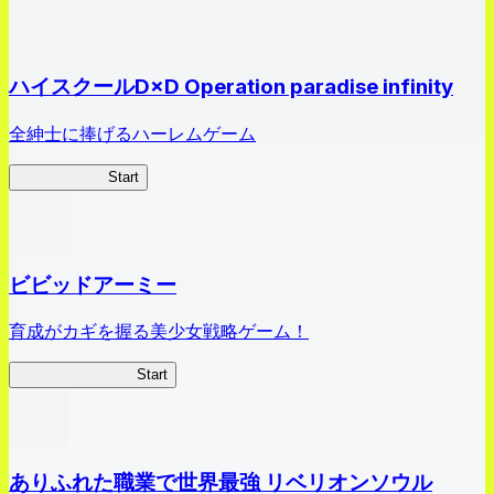
ハイスクールD×D Operation paradise infinity
全紳士に捧げるハーレムゲーム
ハイスクール
Start
ビビッドアーミー
育成がカギを握る美少女戦略ゲーム！
ビビッドアーミー
Start
ありふれた職業で世界最強 リベリオンソウル