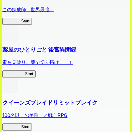
この錬成師、世界最強。
ありリベ
Start
薬屋のひとりごと 後宮異聞録
毒を見破り、薬で切り拓け――！
薬屋異聞録
Start
クイーンズブレイドリミットブレイク
100名以上の美闘士と戦うRPG
クイブレ
Start