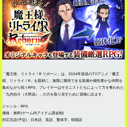
「魔王様、リトライ！R リボーン」は、2024年放送のTVアニメ「魔王
様、リトライ！R」を題材に、無限に獲得できる装備や個性豊かな仲間を
集めながら戦うRPG。プレイヤーはサタニストたちによって力を奪われた
「九内伯斗（大野晶）」の力を取り戻すために冒険に出ます。
ジャンル：RPG
価格：無料(ゲーム内アイテム課金制)
対応言語(予定)：日本語、英語、繁体字、韓国語