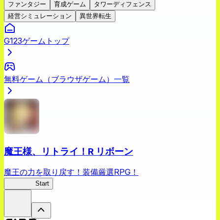
ファンタジー
育成ゲーム
タワーディフェンス
経営シミュレーション
異世界転生
G123ゲームトップ
無料ゲーム（ブラウザゲーム）一覧
魔王様、リトライ！R リボーン
魔王の力を取り戻す！装備厳選RPG！
まおリボ
Start