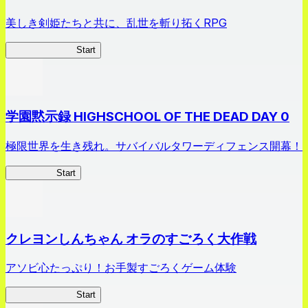
美しき剣姫たちと共に、乱世を斬り拓くRPG
剣姫クロニクル
Start
学園黙示録 HIGHSCHOOL OF THE DEAD DAY 0
極限世界を生き残れ。サバイバルタワーディフェンス開幕！
HOTDZero
Start
クレヨンしんちゃん オラのすごろく大作戦
アソビ心たっぷり！お手製すごろくゲーム体験
オラすご大作戦
Start