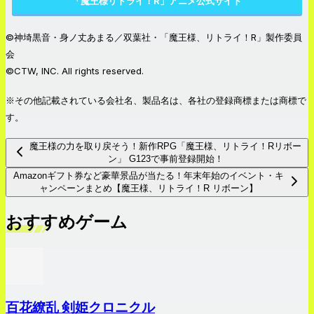
「魔王様リトライ！R」アニメ公式サイト
©︎神埼黒音・身ノ丈あまる／双葉社・「魔王様、リトライ！R」製作委員
会
©CTW, INC. All rights reserved.
※その他記載されている会社名、製品名は、各社の登録商標または商標で
す。
魔王様の力を取り戻そう！新作RPG「魔王様、リトライ！Rリボー
ン」 G123で事前登録開始！
Amazonギフト券など豪華景品が当たる！年末年始のイベント・キ
ャンペーンまとめ【魔王様、リトライ！R リボーン】
おすすめゲーム
百花繚乱 剣姫クロニクル