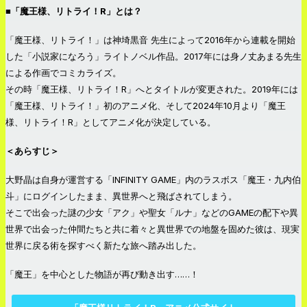
■「魔王様、リトライ！R」とは？
「魔王様、リトライ！」は神埼黒音 先生によって2016年から連載を開始
した「小説家になろう」ライトノベル作品。2017年には身ノ丈あまる先生
による作画でコミカライズ。
その時「魔王様、リトライ！R」へとタイトルが変更された。2019年には
「魔王様、リトライ！」初のアニメ化、そして2024年10月より「魔王
様、リトライ！R」としてアニメ化が決定している。
＜あらすじ＞
大野晶は自身が運営する「INFINITY GAME」内のラスボス「魔王・九内伯
斗」にログインしたまま、異世界へと飛ばされてしまう。
そこで出会った謎の少女「アク」や聖女「ルナ」などのGAMEの配下や異
世界で出会った仲間たちと共に着々と異世界での地盤を固めた彼は、現実
世界に戻る術を探すべく新たな旅へ踏み出した。
「魔王」を中心とした物語が再び動き出す……！