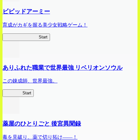
ビビッドアーミー
育成がカギを握る美少女戦略ゲーム！
ビビッドアーミー
Start
ありふれた職業で世界最強 リベリオンソウル
この錬成師、世界最強。
ありリベ
Start
薬屋のひとりごと 後宮異聞録
毒を見破り、薬で切り拓け――！