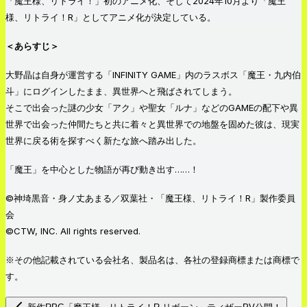
「魔王様、リトライ！」初のアニメ化、そして2024年10月より「魔王
様、リトライ！R」としてアニメ化が決定している。
＜あらすじ＞
大野晶は自身が運営する「INFINITY GAME」内のラスボス「魔王・九内伯
斗」にログインしたまま、異世界へと飛ばされてしまう。
そこで出会った謎の少女「アク」や聖女「ルナ」などのGAMEの配下や異
世界で出会った仲間たちと共に着々と異世界での地盤を固めた彼は、現実
世界に戻る術を探すべく新たな旅へ踏み出した。
「魔王」を中心とした物語が再び動き出す……！
©︎神埼黒音・身ノ丈あまる／双葉社・「魔王様、リトライ！R」製作委員
会
©CTW, INC. All rights reserved.
※その他記載されている会社名、製品名は、各社の登録商標または商標で
す。