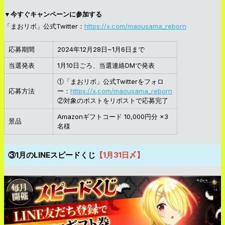
▼今すぐキャンペーンに参加する
「まおリボ」公式Twitter：
https://x.com/maousama_reborn
応募期間
2024年12月28日~1月6日まで
当選発表
1月10日ごろ、当選連絡DMで発表
①「まおリボ」公式Twitterをフォロ
応募方法
ー：
https://x.com/maousama_reborn
②対象のポストをリポストで応募完了
Amazonギフトコード 10,000円分 ×3
景品
名様
③1月のLINEスピードくじ
【1月31日〆】