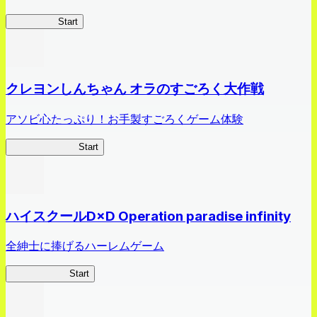
HOTDZero
Start
クレヨンしんちゃん オラのすごろく大作戦
アソビ心たっぷり！お手製すごろくゲーム体験
オラすご大作戦
Start
ハイスクールD×D Operation paradise infinity
全紳士に捧げるハーレムゲーム
ハイスクール
Start