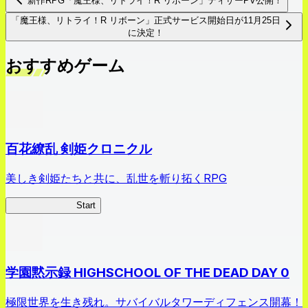
新作RPG「魔王様、リトライ！R リボーン」ティザーPV公開！
「魔王様、リトライ！R リボーン」正式サービス開始日が11月25日
に決定！
おすすめゲーム
百花繚乱 剣姫クロニクル
美しき剣姫たちと共に、乱世を斬り拓くRPG
剣姫クロニクル
Start
学園黙示録 HIGHSCHOOL OF THE DEAD DAY 0
極限世界を生き残れ。サバイバルタワーディフェンス開幕！