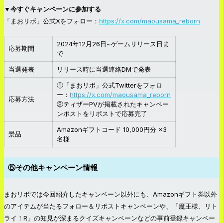
▼今すぐキャンペーンに参加する
「まおリボ」公式Xをフォロー：
https://x.com/maousama_reborn
2024年12月26日~ゲームリリース日ま
応募期間
で
当選発表
リリース時に当選連絡DMで発表
①「まおリボ」公式Twitterをフォロ
ー：
https://x.com/maousama_reborn
応募方法
②ティザーPVが掲載されたキャンペー
ンポストをリポストで応募完了
Amazonギフトコード 10,000円分 ×3
景品
名様
⑤その他キャンペーン情報
まおリボでは今回紹介したキャンペーン以外にも、Amazonギフト券以外
のアイテムが当たるフォロー＆リポストキャンペーンや、「魔王様、リト
ライ！R」の知見が深まるクイズキャンペーンなどの事前登録キャンペー