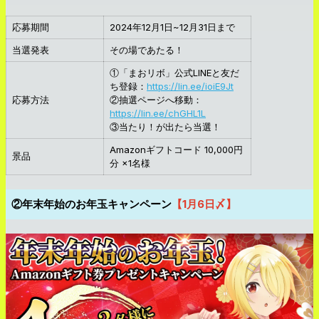
応募期間
2024年12月1日~12月31日まで
当選発表
その場であたる！
①「まおリボ」公式LINEと友だ
ち登録：
https://lin.ee/ioiE9Jt
応募方法
②抽選ページへ移動：
https://lin.ee/chGHL1L
③当たり！が出たら当選！
Amazonギフトコード 10,000円
景品
分 ×1名様
②年末年始のお年玉キャンペーン
【1月6日〆】