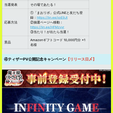
当選発表
その場であたる！
①「まおリボ」公式LINEと友だち登
録：
https://lin.ee/ioiE9Jt
応募方法
②抽選ページへ移動：
https://lin.ee/HFMzvyr
③当たり！が出たら当選！
Amazonギフトコード 10,000円分 ×1
景品
名様
④ティザーPV公開記念キャンペーン
【リリース日〆】