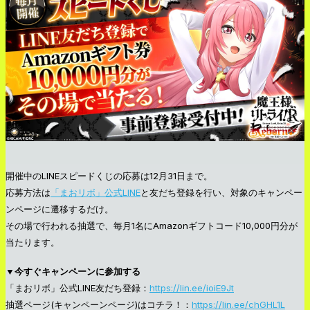
開催中のLINEスピードくじの応募は12月31日まで。
応募方法は
「まおリボ」公式LINE
と友だち登録を行い、対象のキャンペー
ンページに遷移するだけ。
その場で行われる抽選で、毎月1名にAmazonギフトコード10,000円分が
当たります。
▼今すぐキャンペーンに参加する
「まおリボ」公式LINE友だち登録：
https://lin.ee/ioiE9Jt
抽選ページ(キャンペーンページ)はコチラ！：
https://lin.ee/chGHL1L