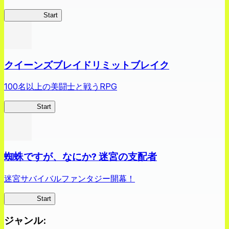
薬屋異聞録
Start
クイーンズブレイドリミットブレイク
100名以上の美闘士と戦うRPG
クイブレ
Start
蜘蛛ですが、なにか? 迷宮の支配者
迷宮サバイバルファンタジー開幕！
蜘蛛ラビ
Start
ジャンル
: