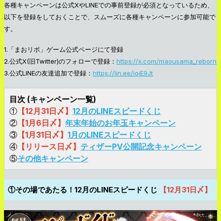
各種キャンペーンは公式XやLINEでの事前登録が必須となっているため、
以下を登録をしておくことで、スムーズに各種キャンペーンに参加可能で
す。
1.「まおリボ」ゲーム公式ページにて登録
2.公式X(旧Twitter)のフォローで登録：
https://x.com/maousama_reborn
3.公式LINEの友達追加で登録：
https://lin.ee/ioiE9Jt
目次 (キャンペーン一覧)
①
【12月31日〆】
12月のLINEスピードくじ
②
【1月6日〆】
年末年始のお年玉キャンペーン
③
【1月31日〆】
1月のLINEスピードくじ
④
【リリース日〆】
ティザーPV公開記念キャンペーン
⑤
その他キャンペーン
①その場であたる！12月のLINEスピードくじ
【12月31日〆】