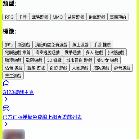
類型
:
RPG
卡牌
戰略遊戲
MMO
益智遊戲
射擊遊戲
事前預約
標籤
:
排行
新遊戲
消磨時間免費遊戲
線上遊戲
手遊 推薦
電腦遊戲 推薦
密室逃脫遊戲
戰爭遊戲
多人 遊戲
掛機遊戲
動漫遊戲
砍殺遊戲
3D 遊戲
城市建造 遊戲
美少女 遊戲
佔領 遊戲
戰艦 遊戲
奇幻 遊戲
人氣遊戲
塔防遊戲
經營遊戲
重生遊戲
G123遊戲主頁
官方正版授權免費線上網頁遊戲列表