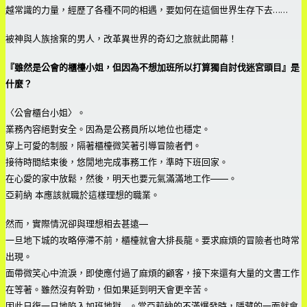
越常識的力量，經歷了各種不同的相遇，要如何在這個世界生存下去……
被神與人族捨棄的男人，改革異世界的奇幻之旅就此開幕！
『雖然是公會的櫃檯小姐，但因為不想加班所以打算獨自討伐迷宮頭目』是
什麼？
〈公會櫃台小姐〉。
業務內容絕對安全。因為是公務員所以地位也穩定。
穿上可愛的制服，隔著櫃檯微笑著引導冒險者們。
接待時間結束後，悠閒地完成事務工作，準時下班回家。
在心愛的家中放鬆，然後，明天也要元氣滿滿地工作——。
亞莉納 本應該就職於這樣理想的職業。
然而，實際情況卻與理想相去甚遠—
一旦地下城的攻略停滯不前，櫃檯就會大排長龍。要求麻煩的冒險者也時常
出現。
面帶微笑心中流淚，即使應付過了麻煩的顧客，接下來還有大量的文書工作
在等著。雖然沒有幹勁，但如果延到明天會更辛苦。
因此日復一日地陷入加班地獄…。當亞莉納的不滿爆發時，隱藏的一面就會