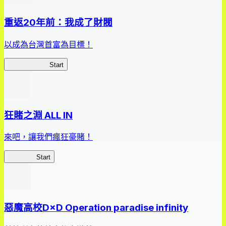
重返20年前：我成了財閥
以成為台灣首富為目標！
我，成了財閥
Start
狂賭之淵 ALL IN
來吧，讓我們瘋狂豪賭！
狂賭之淵
Start
惡魔高校D×D Operation paradise infinity