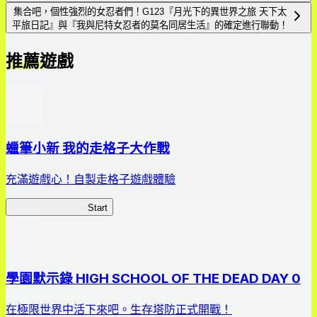
集合吧，個性強烈的女忍者們！G123『月光下的異世界之旅 天下太
平旅日記』與『我與尼特女忍者的莫名同居生活』的確定進行聯動！
推薦遊戲
蠟筆小新 我的走格子大作戰
充滿遊戲心！自製走格子遊戲體驗
我的走格子大作戰
Start
學園默示錄 HIGH SCHOOL OF THE DEAD DAY 0
在極限世界中活下來吧。生存塔防正式開戰！