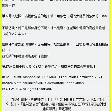
顯露出來。
單人闖入連隊伍挑戰都危險的地下城，用銀色閃耀的大鎚擊倒強大的BOSS
——。
不瞞您說，她正是那位身份不明、神出鬼沒、在城鎮中傳聞的高超冒險者
〈處刑人〉本人!!
但這件事絕對必須隱瞞。因為接待小姐禁止副業，一旦被發現就會立刻被解
雇…。
亞莉納的平穩生活能否被守護住⁉
第27屆電擊小說大獎《金獎》獲獎作品，期待已久的電視動畫化！
© Kei Azumi, Alphapolis/TSUKIMICHI Production Committee 2021
©2024 Mato Kousaka/KADOKAWA/Iffole Labor Union
© CTW, INC. All rights reserved.
加班什麼的，真是糟透了！！『月光下的異世界之旅 天下太平旅日
記』×『雖然是公會的櫃檯小姐，但因為不想加班所以打算獨自討伐
迷宮頭目』確定聯動！