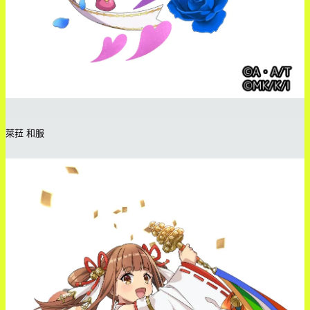
萊菈 和服