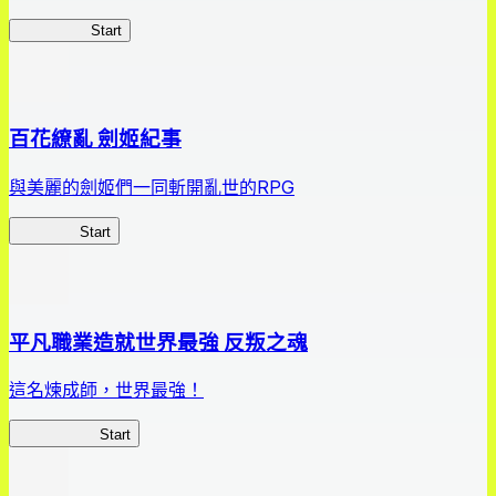
HOTDZero
Start
百花繚亂 劍姬紀事
與美麗的劍姬們一同斬開亂世的RPG
劍姬紀事
Start
平凡職業造就世界最強 反叛之魂
這名煉成師，世界最強！
平凡職業RS
Start