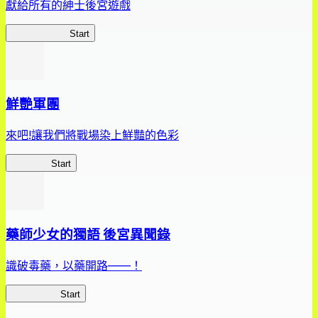
獻給所有的紳士後宮遊戲
惡魔高校D×D
Start
鮮艷軍團
來吧!讓我們將戰場染上鮮豔的色彩
鮮艷軍團
Start
藥師少女的獨語 後宮異聞錄
識破毒藥，以藥開路——！
藥屋異聞錄
Start