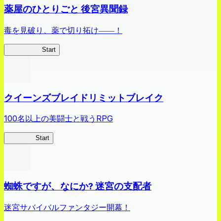
薬屋のひとりごと 後宮異聞録
毒を見破り、薬で切り拓け――！
薬屋異聞録
Start
クイーンズブレイドリミットブレイク
100名以上の美闘士と戦うRPG
クイブレ
Start
蜘蛛ですが、なにか? 迷宮の支配者
迷宮サバイバルファンタジー開幕！