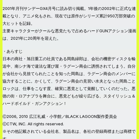
2001年月刊サンデーGX4月号に読み切り掲載。1年後の2002年に正式な連
載となり、アニメ化もされ、現在では原作がシリーズ累計950万部突破の
大ヒットを記録。
主要キャラクターがクールな悪党たちで占めるハードGUNアクション漫画
は、2021年に20周年を迎えた。
・あらすじ
日本の商社・旭日重工の社員である岡島緑郎は、会社の機密ディスクを輸
送中、南シナ海で違法な運び屋・ラグーン商会に誘拐されてしまう。自分
が会社から見捨てられたことを知った岡島は、ラグーン商会のメンバーに
協力することに。かくして、ラグーン商会の見習い水夫となった岡島こと
ロックは、仕事をこなす度、確実に悪党として覚醒していくのだった。悪
徳の街・ロアナプラを舞台に、悪党どもが繰り広げる、スタイリッシュ＆
ハードボイルド・ガンアクション！
Ⓒ2006, 2010 広江礼威・小学館／BLACK LAGOON製作委員会
ⒸCTW, INC. All rights reserved.
※その他記載されている会社名、製品名は、各社の登録商標または商標で
す。