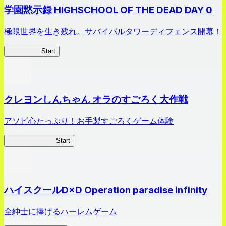
学園黙示録 HIGHSCHOOL OF THE DEAD DAY 0
極限世界を生き残れ。サバイバルタワーディフェンス開幕！
HOTDZero
Start
クレヨンしんちゃん オラのすごろく大作戦
アソビ心たっぷり！お手製すごろくゲーム体験
オラすご大作戦
Start
ハイスクールD×D Operation paradise infinity
全紳士に捧げるハーレムゲーム