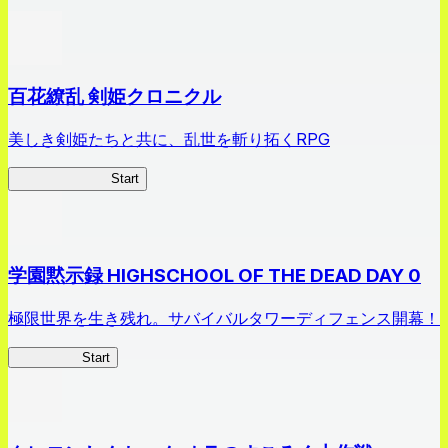
百花繚乱 剣姫クロニクル
美しき剣姫たちと共に、乱世を斬り拓くRPG
剣姫クロニクル
Start
学園黙示録 HIGHSCHOOL OF THE DEAD DAY 0
極限世界を生き残れ。サバイバルタワーディフェンス開幕！
HOTDZero
Start