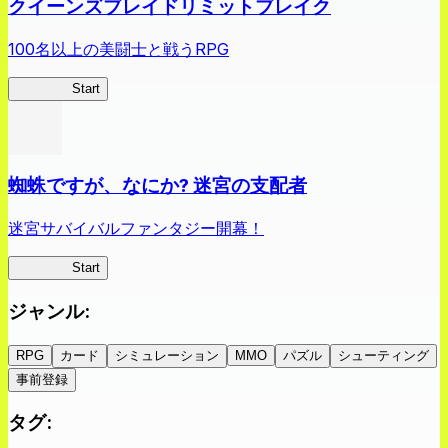
クイーンズブレイドリミットブレイク
100名以上の美闘士と戦うRPG
クイブレ
Start
蜘蛛ですが、なにか? 迷宮の支配者
迷宮サバイバルファンタジー開幕！
蜘蛛ラビ
Start
ジャンル
:
RPG
カード
シミュレーション
MMO
パズル
シューティング
事前登録
タグ
: