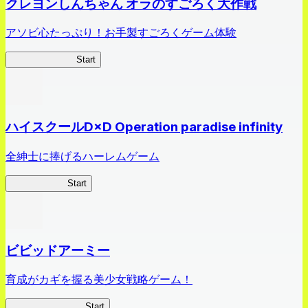
クレヨンしんちゃん オラのすごろく大作戦
アソビ心たっぷり！お手製すごろくゲーム体験
オラすご大作戦
Start
ハイスクールD×D Operation paradise infinity
全紳士に捧げるハーレムゲーム
ハイスクール
Start
ビビッドアーミー
育成がカギを握る美少女戦略ゲーム！
ビビッドアーミー
Start