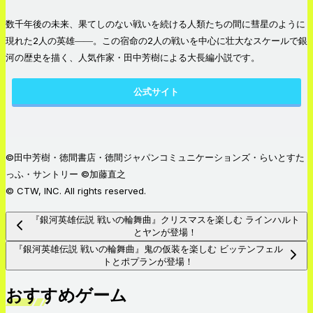
数千年後の未来、果てしのない戦いを続ける人類たちの間に彗星のように
現れた2人の英雄――。この宿命の2人の戦いを中心に壮大なスケールで銀
河の歴史を描く、人気作家・田中芳樹による大長編小説です。
公式サイト
©田中芳樹・徳間書店・徳間ジャパンコミュニケーションズ・らいとすた
っふ・サントリー ©加藤直之
© CTW, INC. All rights reserved.
『銀河英雄伝説 戦いの輪舞曲』クリスマスを楽しむ ラインハルト
とヤンが登場！
『銀河英雄伝説 戦いの輪舞曲』鬼の仮装を楽しむ ビッテンフェル
トとポプランが登場！
おすすめゲーム