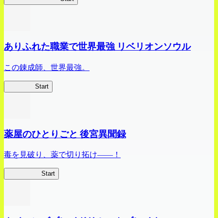
ありふれた職業で世界最強 リベリオンソウル
この錬成師、世界最強。
ありリベ
Start
薬屋のひとりごと 後宮異聞録
毒を見破り、薬で切り拓け――！
薬屋異聞録
Start