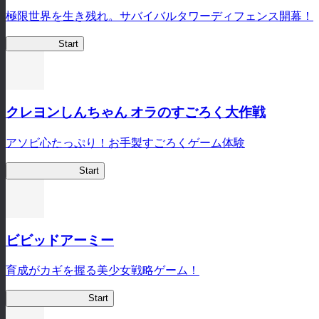
極限世界を生き残れ。サバイバルタワーディフェンス開幕！
HOTDZero
Start
クレヨンしんちゃん オラのすごろく大作戦
アソビ心たっぷり！お手製すごろくゲーム体験
オラすご大作戦
Start
ビビッドアーミー
育成がカギを握る美少女戦略ゲーム！
ビビッドアーミー
Start