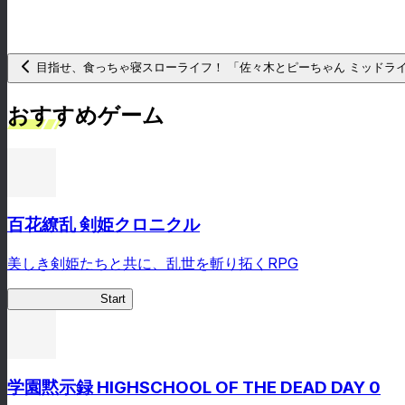
目指せ、食っちゃ寝スローライフ！ 「佐々木とピーちゃん ミッドライ
おすすめゲーム
百花繚乱 剣姫クロニクル
美しき剣姫たちと共に、乱世を斬り拓くRPG
剣姫クロニクル
Start
学園黙示録 HIGHSCHOOL OF THE DEAD DAY 0