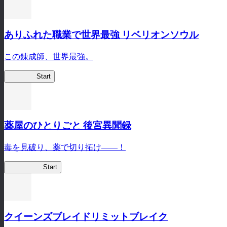
ありふれた職業で世界最強 リベリオンソウル
この錬成師、世界最強。
ありリベ
Start
薬屋のひとりごと 後宮異聞録
毒を見破り、薬で切り拓け――！
薬屋異聞録
Start
クイーンズブレイドリミットブレイク