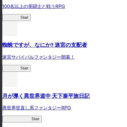
100名以上の美闘士と戦うRPG
クイブレ
Start
蜘蛛ですが、なにか? 迷宮の支配者
迷宮サバイバルファンタジー開幕！
蜘蛛ラビ
Start
月が導く異世界道中 天下泰平旅日記
異世界世直し系ファンタジーRPG
ツキミチ旅日記
Start