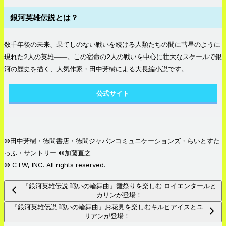
銀河英雄伝説とは？
数千年後の未来、果てしのない戦いを続ける人類たちの間に彗星のように
現れた2人の英雄――。この宿命の2人の戦いを中心に壮大なスケールで銀
河の歴史を描く、人気作家・田中芳樹による大長編小説です。
公式サイト
©田中芳樹・徳間書店・徳間ジャパンコミュニケーションズ・らいとすた
っふ・サントリー ©加藤直之
© CTW, INC. All rights reserved.
『銀河英雄伝説 戦いの輪舞曲』雛祭りを楽しむ ロイエンタールと
カリンが登場！
『銀河英雄伝説 戦いの輪舞曲』お花見を楽しむキルヒアイスとユ
リアンが登場！