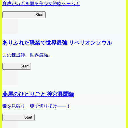
育成がカギを握る美少女戦略ゲーム！
ビビッドアーミー
Start
ありふれた職業で世界最強 リベリオンソウル
この錬成師、世界最強。
ありリベ
Start
薬屋のひとりごと 後宮異聞録
毒を見破り、薬で切り拓け――！
薬屋異聞録
Start