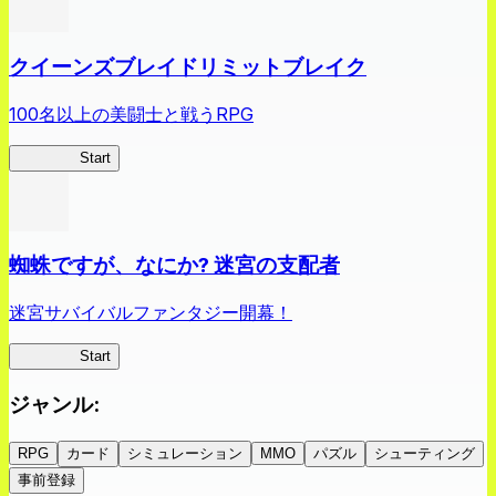
クイーンズブレイドリミットブレイク
100名以上の美闘士と戦うRPG
クイブレ
Start
蜘蛛ですが、なにか? 迷宮の支配者
迷宮サバイバルファンタジー開幕！
蜘蛛ラビ
Start
ジャンル
:
RPG
カード
シミュレーション
MMO
パズル
シューティング
事前登録