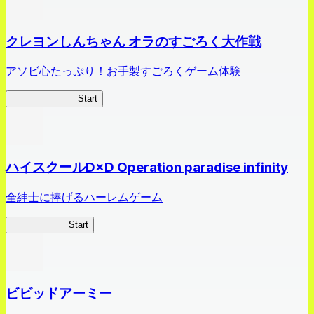
クレヨンしんちゃん オラのすごろく大作戦
アソビ心たっぷり！お手製すごろくゲーム体験
オラすご大作戦
Start
ハイスクールD×D Operation paradise infinity
全紳士に捧げるハーレムゲーム
ハイスクール
Start
ビビッドアーミー