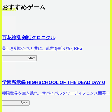
おすすめゲーム
百花繚乱 剣姫クロニクル
美しき剣姫たちと共に、乱世を斬り拓くRPG
剣姫クロニクル
Start
学園黙示録 HIGHSCHOOL OF THE DEAD DAY 0
極限世界を生き残れ。サバイバルタワーディフェンス開幕！
HOTDZero
Start