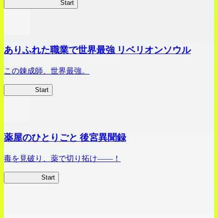
ビビッドアーミー
Start
ありふれた職業で世界最強 リベリオンソウル
この錬成師、世界最強。
ありリベ
Start
薬屋のひとりごと 後宮異聞録
毒を見破り、薬で切り拓け――！
薬屋異聞録
Start