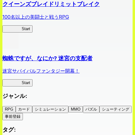
クイーンズブレイドリミットブレイク
100名以上の美闘士と戦うRPG
クイブレ
Start
蜘蛛ですが、なにか? 迷宮の支配者
迷宮サバイバルファンタジー開幕！
蜘蛛ラビ
Start
ジャンル
:
RPG
カード
シミュレーション
MMO
パズル
シューティング
事前登録
タグ
: