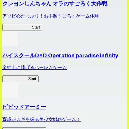
クレヨンしんちゃん オラのすごろく大作戦
アソビ心たっぷり！お手製すごろくゲーム体験
オラすご大作戦
Start
ハイスクールD×D Operation paradise infinity
全紳士に捧げるハーレムゲーム
ハイスクール
Start
ビビッドアーミー
育成がカギを握る美少女戦略ゲーム！