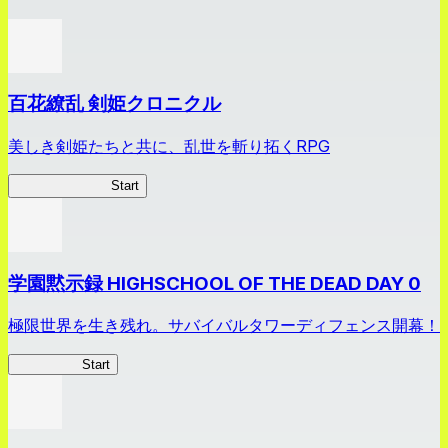
百花繚乱 剣姫クロニクル
美しき剣姫たちと共に、乱世を斬り拓くRPG
剣姫クロニクル
Start
学園黙示録 HIGHSCHOOL OF THE DEAD DAY 0
極限世界を生き残れ。サバイバルタワーディフェンス開幕！
HOTDZero
Start