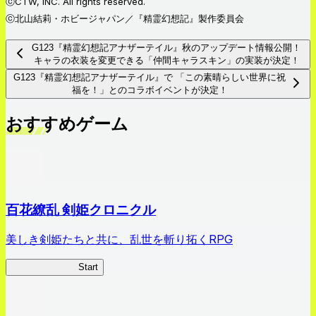
ⓒCTW, INC. All rights reserved.
ⓒ北山結莉・ホビージャパン／『精霊幻想記』製作委員会
G123『精霊幻想記アナザーテイル』秋のアップデート情報公開！
キャラの衣装を変更できる「仲間キャラスキン」の実装が決定！
G123『精霊幻想記アナザーテイル』で 「この素晴らしい世界に祝
福を！」とのコラボイベントが決定！
おすすめゲーム
百花繚乱 剣姫クロニクル
美しき剣姫たちと共に、乱世を斬り拓くRPG
剣姫クロニクル
Start