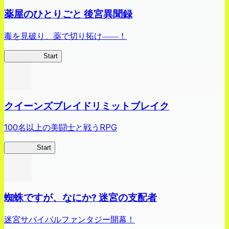
薬屋のひとりごと 後宮異聞録
毒を見破り、薬で切り拓け――！
薬屋異聞録
Start
クイーンズブレイドリミットブレイク
100名以上の美闘士と戦うRPG
クイブレ
Start
蜘蛛ですが、なにか? 迷宮の支配者
迷宮サバイバルファンタジー開幕！