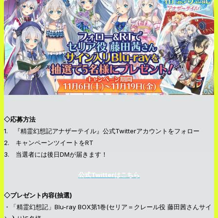
◇応募方法
1. 『精霊幻想記アナザーテイル』公式Twitterアカウントをフォロー
2. キャンペーンツイートをRT
3. 当選者には後日DMが届きます！
公式Twitterはこちら
◇プレゼント内容(抽選)
・「精霊幻想記」Blu-ray BOX第1巻(セリア＝クレール役 藤田茜さんサイ