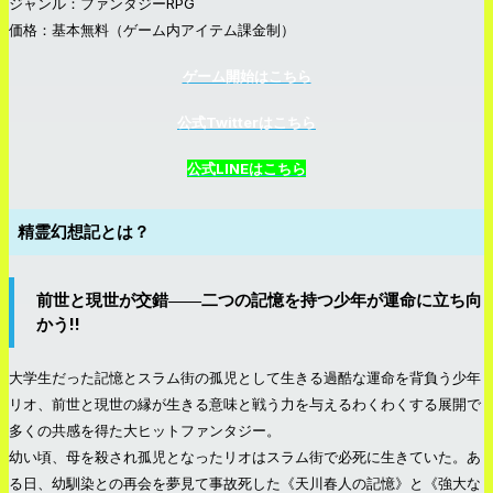
ジャンル：ファンタジーRPG
価格：基本無料（ゲーム内アイテム課金制）
ゲーム開始はこちら
公式Twitterはこちら
公式LINEはこちら
精霊幻想記とは？
前世と現世が交錯――二つの記憶を持つ少年が運命に立ち向
かう!!
大学生だった記憶とスラム街の孤児として生きる過酷な運命を背負う少年
リオ、前世と現世の縁が生きる意味と戦う力を与えるわくわくする展開で
多くの共感を得た大ヒットファンタジー。
幼い頃、母を殺され孤児となったリオはスラム街で必死に生きていた。あ
る日、幼馴染との再会を夢見て事故死した《天川春人の記憶》と《強大な