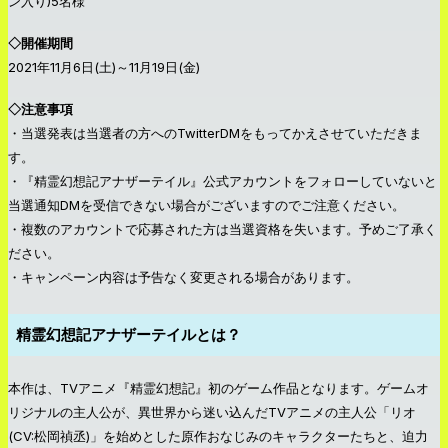
ン入り)5名様
◇開催期間
2021年11月6日(土)～11月19日(金)
◇注意事項
・当選発表は当選者の方へのTwitterDMをもってかえさせていただきま
す。
・『精霊幻想記アナザーテイル』公式アカウントをフォローしていないと
当選通知DMを受信できない場合がございますのでご注意ください。
・複数のアカウントで応募された方は当選資格を失います。予めご了承く
ださい。
・キャンペーン内容は予告なく変更される場合があります。
精霊幻想記アナザーテイルとは？
本作は、TVアニメ『精霊幻想記』初のゲーム作品となります。ゲームオ
リジナルの主人公が、異世界から迷い込んだTVアニメの主人公「リオ
(CV:松岡禎丞)」を始めとした原作おなじみのキャラクターたちと、迫力