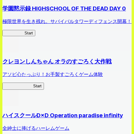
学園黙示録 HIGHSCHOOL OF THE DEAD DAY 0
極限世界を生き残れ。サバイバルタワーディフェンス開幕！
HOTDZero
Start
クレヨンしんちゃん オラのすごろく大作戦
アソビ心たっぷり！お手製すごろくゲーム体験
オラすご大作戦
Start
ハイスクールD×D Operation paradise infinity
全紳士に捧げるハーレムゲーム