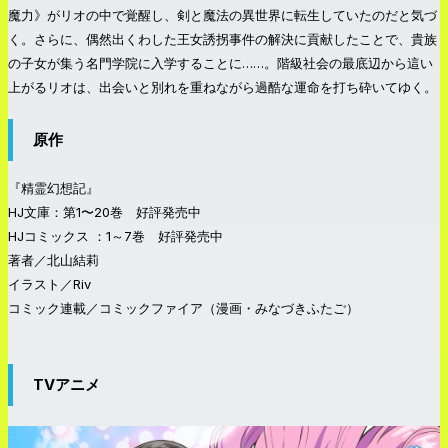
魔力》がリオの中で覚醒し、剣と魔法の異世界に転生していたのだと気づ
く。さらに、偶然出くわした王女誘拐事件の解決に貢献したことで、貴族
の子女が集う名門学院に入学することに……。階級社会の最底辺から這い
上がるリオは、出会いと別れを重ねながら過酷な運命を打ち砕いてゆく。
原作
『精霊幻想記』
HJ文庫：第1〜20巻 好評発売中
HJコミックス ：1～7巻 好評発売中
著者／北山結莉
イラスト／Riv
コミック連載／コミックファイア（漫画・みなづきふたご）
TVアニメ