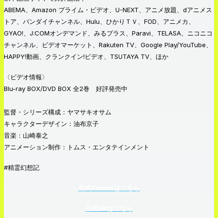
ABEMA、Amazon プライム・ビデオ、U-NEXT、アニメ放題、dアニメス
トア、バンダイチャンネル、Hulu、ひかりＴＶ、FOD、アニメカ、
GYAO!、J:COMオンデマンド、みるプラス、Paravi、TELASA、ニコニコ
チャンネル、ビデオマーケット、Rakuten TV、Google Play/YouTube、
HAPPY!動画、クランクイン!ビデオ、TSUTAYA TV、ほか
〈ビデオ情報〉
Blu-ray BOX/DVD BOX 全2巻 好評発売中
監督・シリーズ構成：ヤマサキオサム
キャラクターデザイン：油布京子
音楽：山崎泰之
アニメーション制作：トムス・エンタテインメント
#精霊幻想記
公式Twitterはこちら
公式HPはこちら