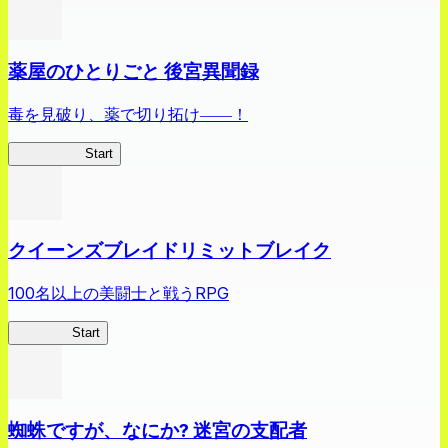
薬屋のひとりごと 後宮異聞録
毒を見破り、薬で切り拓け――！
薬屋異聞録
Start
クイーンズブレイドリミットブレイク
100名以上の美闘士と戦うRPG
クイブレ
Start
蜘蛛ですが、なにか? 迷宮の支配者