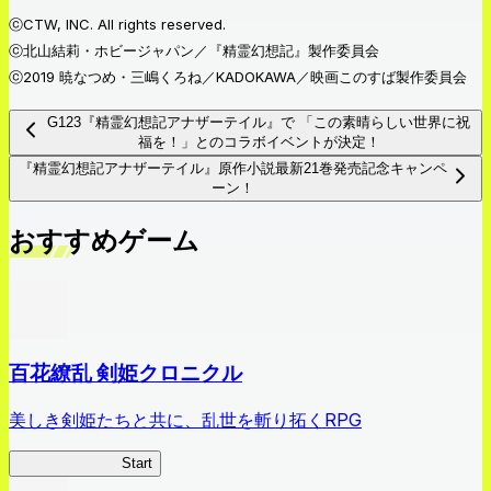
ⓒCTW, INC. All rights reserved.
ⓒ北山結莉・ホビージャパン／『精霊幻想記』製作委員会
ⓒ2019 暁なつめ・三嶋くろね／KADOKAWA／映画このすば製作委員会
G123『精霊幻想記アナザーテイル』で 「この素晴らしい世界に祝
福を！」とのコラボイベントが決定！
『精霊幻想記アナザーテイル』原作小説最新21巻発売記念キャンペ
ーン！
おすすめゲーム
百花繚乱 剣姫クロニクル
美しき剣姫たちと共に、乱世を斬り拓くRPG
剣姫クロニクル
Start