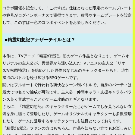
コラボ開催を記念して、「このすば」仕様となった限定のネームプレート
や称号がログインボーナスで獲得できます。称号やネームプレートを設定
して、このすば一色のコラボイベントをお楽しみください。
■精霊幻想記アナザーテイルとは？
本作は、TVアニメ『精霊幻想記』初のゲーム作品となります。ゲームオ
リジナルの主人公が、異世界から迷い込んだTVアニメの主人公「リオ
(CV:松岡禎丞)」を始めとした原作おなじみのキャラクターたちと、迫力
満点のバトルを繰り広げるRPGゲームです。
闘いはフルオートで行われる爽快なターン制バトルで、自身のパーティは
最大で10名まで編成が可能です。主人公・仲間キャラ・支援キャラをバラ
ンス良く育成することがゲーム攻略のカギとなります。
さらに、『精霊幻想記』のキャラクターたちがゲームでしか見られない衣
装を身に纏って登場したり、ゲームオリジナルのキャラクターも多数登場
したり、ゲームに登場するキャラクターにも注目となっております。
『精霊幻想記』ファンの方はもちろん、作品を知らない方でもお楽しみい