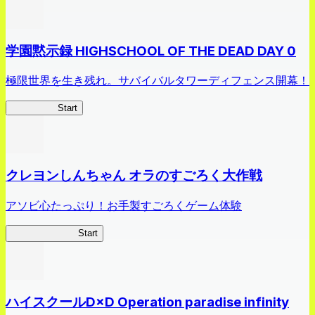
学園黙示録 HIGHSCHOOL OF THE DEAD DAY 0
極限世界を生き残れ。サバイバルタワーディフェンス開幕！
HOTDZero
Start
クレヨンしんちゃん オラのすごろく大作戦
アソビ心たっぷり！お手製すごろくゲーム体験
オラすご大作戦
Start
ハイスクールD×D Operation paradise infinity