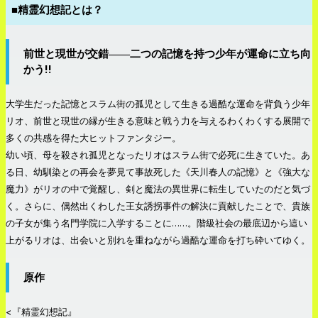
■精霊幻想記とは？
前世と現世が交錯――二つの記憶を持つ少年が運命に立ち向
かう!!
大学生だった記憶とスラム街の孤児として生きる過酷な運命を背負う少年
リオ、前世と現世の縁が生きる意味と戦う力を与えるわくわくする展開で
多くの共感を得た大ヒットファンタジー。
幼い頃、母を殺され孤児となったリオはスラム街で必死に生きていた。あ
る日、幼馴染との再会を夢見て事故死した《天川春人の記憶》と《強大な
魔力》がリオの中で覚醒し、剣と魔法の異世界に転生していたのだと気づ
く。さらに、偶然出くわした王女誘拐事件の解決に貢献したことで、貴族
の子女が集う名門学院に入学することに……。階級社会の最底辺から這い
上がるリオは、出会いと別れを重ねながら過酷な運命を打ち砕いてゆく。
原作
<『精霊幻想記』