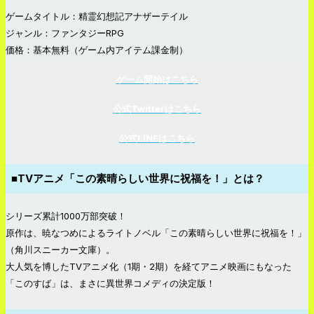
ゲームタイトル：精霊幻想記アナザーテイル
ジャンル：ファンタジーRPG
価格：基本無料（ゲーム内アイテム課金制）
ゲーム開始はこちら
公式Twitterはこちら
公式LINEはこちら
■TVアニメ「この素晴らしい世界に祝福を！」とは？
シリーズ累計1000万部突破！
原作は、暁なつめによるライトノベル「この素晴らしい世界に祝福を！」
（角川スニーカー文庫）。
大人気を博したTVアニメ化（1期・2期）を経てアニメ映画にもなった
「このすば」は、まさに異世界コメディの決定版！