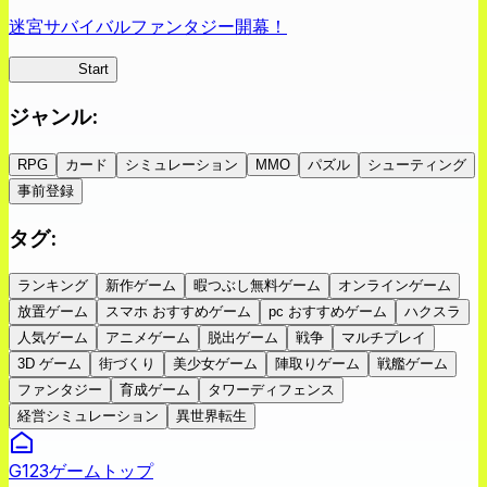
迷宮サバイバルファンタジー開幕！
蜘蛛ラビ
Start
ジャンル
:
RPG
カード
シミュレーション
MMO
パズル
シューティング
事前登録
タグ
:
ランキング
新作ゲーム
暇つぶし無料ゲーム
オンラインゲーム
放置ゲーム
スマホ おすすめゲーム
pc おすすめゲーム
ハクスラ
人気ゲーム
アニメゲーム
脱出ゲーム
戦争
マルチプレイ
3D ゲーム
街づくり
美少女ゲーム
陣取りゲーム
戦艦ゲーム
ファンタジー
育成ゲーム
タワーディフェンス
経営シミュレーション
異世界転生
G123ゲームトップ