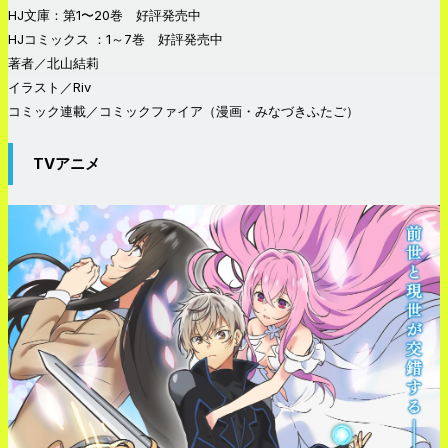
HJ文庫：第1〜20巻 好評発売中
HJコミックス ：1～7巻 好評発売中
著者／北山結莉
イラスト／Riv
コミック連載／コミックファイア（漫画・みなづきふたご）
TVアニメ