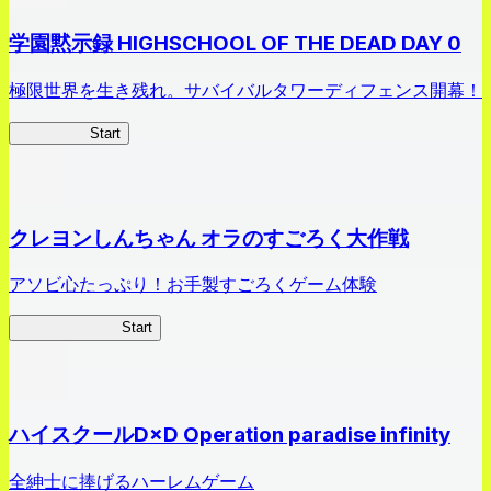
学園黙示録 HIGHSCHOOL OF THE DEAD DAY 0
極限世界を生き残れ。サバイバルタワーディフェンス開幕！
HOTDZero
Start
クレヨンしんちゃん オラのすごろく大作戦
アソビ心たっぷり！お手製すごろくゲーム体験
オラすご大作戦
Start
ハイスクールD×D Operation paradise infinity
全紳士に捧げるハーレムゲーム