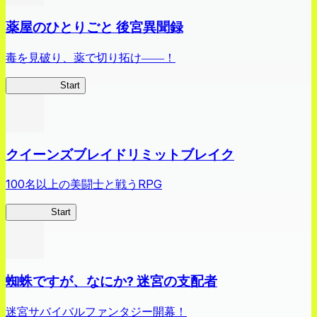
薬屋のひとりごと 後宮異聞録
毒を見破り、薬で切り拓け――！
薬屋異聞録
Start
クイーンズブレイドリミットブレイク
100名以上の美闘士と戦うRPG
クイブレ
Start
蜘蛛ですが、なにか? 迷宮の支配者
迷宮サバイバルファンタジー開幕！