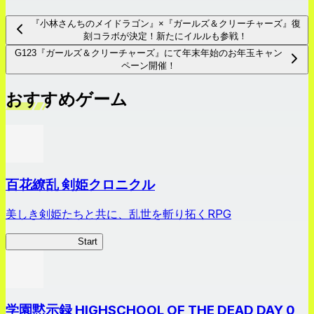
『小林さんちのメイドラゴン』×『ガールズ＆クリーチャーズ』復
刻コラボが決定！新たにイルルも参戦！
G123『ガールズ＆クリーチャーズ』にて年末年始のお年玉キャン
ペーン開催！
おすすめゲーム
百花繚乱 剣姫クロニクル
美しき剣姫たちと共に、乱世を斬り拓くRPG
剣姫クロニクル
Start
学園黙示録 HIGHSCHOOL OF THE DEAD DAY 0