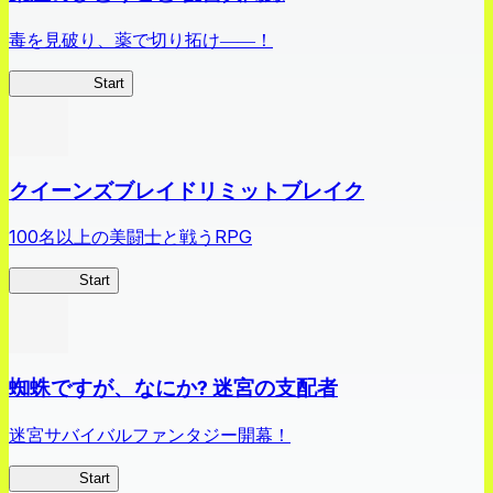
毒を見破り、薬で切り拓け――！
薬屋異聞録
Start
クイーンズブレイドリミットブレイク
100名以上の美闘士と戦うRPG
クイブレ
Start
蜘蛛ですが、なにか? 迷宮の支配者
迷宮サバイバルファンタジー開幕！
蜘蛛ラビ
Start