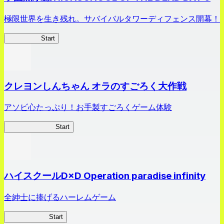
極限世界を生き残れ。サバイバルタワーディフェンス開幕！
HOTDZero
Start
クレヨンしんちゃん オラのすごろく大作戦
アソビ心たっぷり！お手製すごろくゲーム体験
オラすご大作戦
Start
ハイスクールD×D Operation paradise infinity
全紳士に捧げるハーレムゲーム
ハイスクール
Start