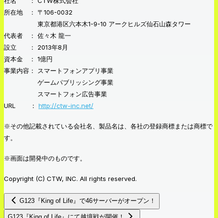
社名 ： CTW株式会社
所在地 ： 〒106-0032
東京都港区六本木1-9-10 アークヒルズ仙石山森タワー
代表者 ： 佐々木 龍一
設立 ： 2013年8月
資本金 ： 1億円
事業内容： スマートフォンアプリ事業
ゲームパブリッシング事業
スマートフォン広告事業
URL ：
http://ctw-inc.net/
※その他記載されている会社名、製品名は、各社の登録商標または商標で
す。
※画面は開発中のものです。
Copyright (C) CTW, INC. All rights reserved.
G123『King of Life』で46サーバーがオープン！
G123『King of Life』にて越境戦が開催！