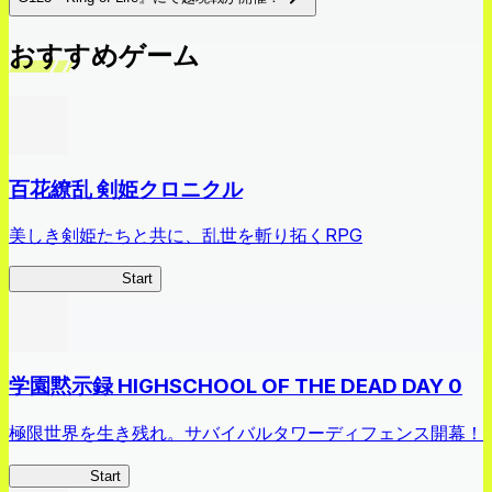
おすすめゲーム
百花繚乱 剣姫クロニクル
美しき剣姫たちと共に、乱世を斬り拓くRPG
剣姫クロニクル
Start
学園黙示録 HIGHSCHOOL OF THE DEAD DAY 0
極限世界を生き残れ。サバイバルタワーディフェンス開幕！
HOTDZero
Start