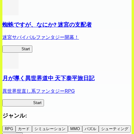
蜘蛛ですが、なにか? 迷宮の支配者
迷宮サバイバルファンタジー開幕！
蜘蛛ラビ
Start
月が導く異世界道中 天下泰平旅日記
異世界世直し系ファンタジーRPG
ツキミチ旅日記
Start
ジャンル
:
RPG
カード
シミュレーション
MMO
パズル
シューティング