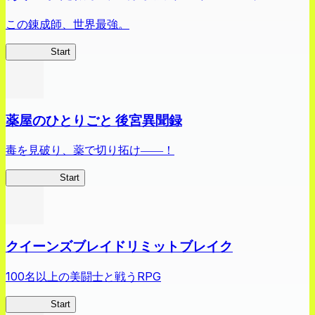
この錬成師、世界最強。
ありリベ
Start
薬屋のひとりごと 後宮異聞録
毒を見破り、薬で切り拓け――！
薬屋異聞録
Start
クイーンズブレイドリミットブレイク
100名以上の美闘士と戦うRPG
クイブレ
Start