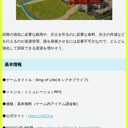
武将の強化に必要な銀両や、兵士を作るのに必要な食料、兵士の作成など
を行えるのが資源管理。国を発展させるには必要不可欠なので、どんどん
強化して回収できる資源を増やそう。
基本情報
◆ゲームタイトル：King of Life(キングオブライフ)
◆ジャンル：シミュレーションRPG
◆価格：基本無料（ゲーム内アイテム課金制）
◆公式サイト：
https://g123.jp
◆G123公式LINE@：
https://line.me/R/ti/p/%40wqz9415h