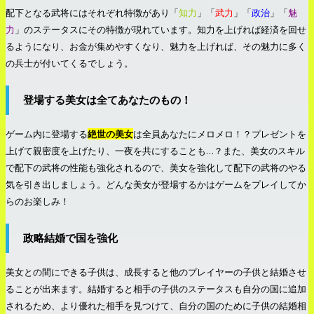
配下となる武将にはそれぞれ特徴があり「
知力
」「
武力
」「
政治
」「
魅
力
」のステータスにその特徴が現れています。知力を上げれば経済を回せ
るようになり、お金が集めやすくなり、魅力を上げれば、その魅力に多く
の兵士が付いてくるでしょう。
登場する美女は全てあなたのもの！
ゲーム内に登場する
絶世の美女
は全員あなたにメロメロ！？プレゼントを
上げて親密度を上げたり、一夜を共にすることも…？また、美女のスキル
で配下の武将の性能も強化されるので、美女を強化して配下の武将のやる
気を引き出しましょう。どんな美女が登場するかはゲームをプレイしてか
らのお楽しみ！
政略結婚で国を強化
美女との間にできる子供は、成長すると他のプレイヤーの子供と結婚させ
ることが出来ます。結婚すると相手の子供のステータスも自分の国に追加
されるため、より優れた相手を見つけて、自分の国のために子供の結婚相