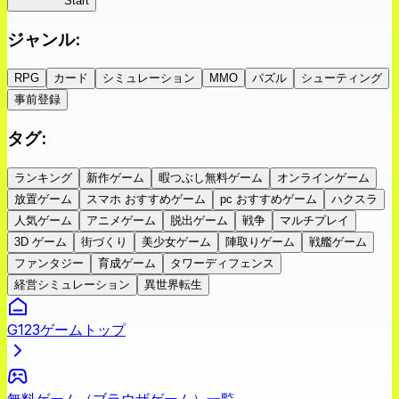
蜘蛛ラビ
Start
ジャンル
:
RPG
カード
シミュレーション
MMO
パズル
シューティング
事前登録
タグ
:
ランキング
新作ゲーム
暇つぶし無料ゲーム
オンラインゲーム
放置ゲーム
スマホ おすすめゲーム
pc おすすめゲーム
ハクスラ
人気ゲーム
アニメゲーム
脱出ゲーム
戦争
マルチプレイ
3D ゲーム
街づくり
美少女ゲーム
陣取りゲーム
戦艦ゲーム
ファンタジー
育成ゲーム
タワーディフェンス
経営シミュレーション
異世界転生
G123ゲームトップ
無料ゲーム（ブラウザゲーム）一覧