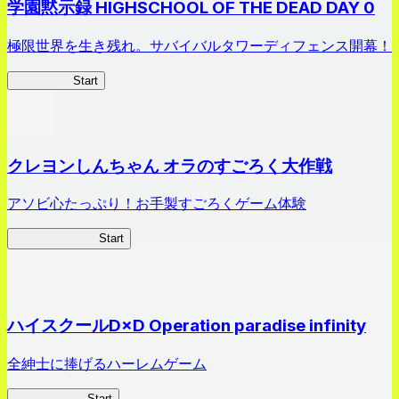
学園黙示録 HIGHSCHOOL OF THE DEAD DAY 0
極限世界を生き残れ。サバイバルタワーディフェンス開幕！
HOTDZero
Start
クレヨンしんちゃん オラのすごろく大作戦
アソビ心たっぷり！お手製すごろくゲーム体験
オラすご大作戦
Start
ハイスクールD×D Operation paradise infinity
全紳士に捧げるハーレムゲーム
ハイスクール
Start