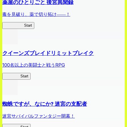
薬屋のひとりごと 後宮異聞録
毒を見破り、薬で切り拓け――！
薬屋異聞録
Start
クイーンズブレイドリミットブレイク
100名以上の美闘士と戦うRPG
クイブレ
Start
蜘蛛ですが、なにか? 迷宮の支配者
迷宮サバイバルファンタジー開幕！