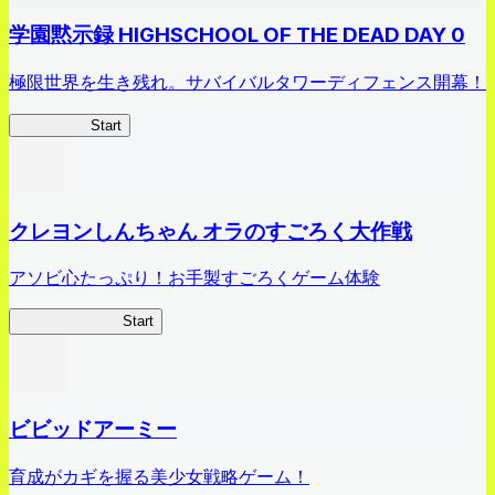
学園黙示録 HIGHSCHOOL OF THE DEAD DAY 0
極限世界を生き残れ。サバイバルタワーディフェンス開幕！
HOTDZero
Start
クレヨンしんちゃん オラのすごろく大作戦
アソビ心たっぷり！お手製すごろくゲーム体験
オラすご大作戦
Start
ビビッドアーミー
育成がカギを握る美少女戦略ゲーム！