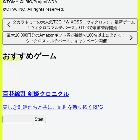
©TOMY ©LRIG/ProjectWDA
©CTW, INC. All rights reserved.
タカラトミーの大人気TCG『WIXOSS（ウィクロス）』最新ゲーム
「ウィクロスマルチバース」G123で事前登録開始！
最大10,000円分のAmazonギフト券が抽選で100名以上に当たる！
「ウィクロスマルチバース」キャンペーン開催！
おすすめゲーム
百花繚乱 剣姫クロニクル
美しき剣姫たちと共に、乱世を斬り拓くRPG
剣姫クロニクル
Start