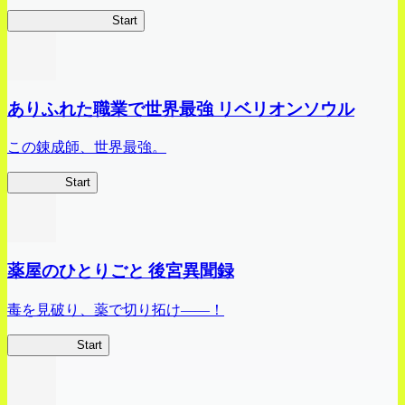
ビビッドアーミー
Start
ありふれた職業で世界最強 リベリオンソウル
この錬成師、世界最強。
ありリベ
Start
薬屋のひとりごと 後宮異聞録
毒を見破り、薬で切り拓け――！
薬屋異聞録
Start