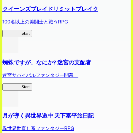
クイーンズブレイドリミットブレイク
100名以上の美闘士と戦うRPG
クイブレ
Start
蜘蛛ですが、なにか? 迷宮の支配者
迷宮サバイバルファンタジー開幕！
蜘蛛ラビ
Start
月が導く異世界道中 天下泰平旅日記
異世界世直し系ファンタジーRPG