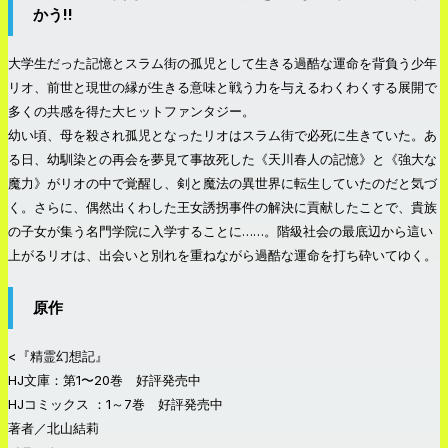
かう!!
大学生だった記憶とスラム街の孤児として生きる過酷な運命を背負う少年
リオ、前世と現世の縁が生きる意味と戦う力を与えるわくわくする展開で
多くの共感を得た大ヒットファンタジー。
幼い頃、母を殺され孤児となったリオはスラム街で必死に生きていた。あ
る日、幼馴染との再会を夢見て事故死した《天川春人の記憶》と《強大な
魔力》がリオの中で覚醒し、剣と魔法の異世界に転生していたのだと気づ
く。さらに、偶然出くわした王女誘拐事件の解決に貢献したことで、貴族
の子女が集う名門学院に入学することに……。階級社会の最底辺から這い
上がるリオは、出会いと別れを重ねながら過酷な運命を打ち砕いてゆく。
原作
<『精霊幻想記』
HJ文庫：第1〜20巻 好評発売中
HJコミックス ：1～7巻 好評発売中
著者／北山結莉