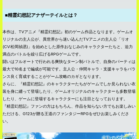
■精霊幻想記アナザーテイルとは？
本作は、TVアニメ『精霊幻想記』初のゲーム作品となります。ゲームオ
リジナルの主人公が、異世界から迷い込んだTVアニメの主人公「リオ
(CV:松岡禎丞)」を始めとした原作おなじみのキャラクターたちと、迫力
満点のバトルを繰り広げるRPGゲームです。
闘いはフルオートで行われる爽快なターン制バトルで、自身のパーティは
最大で10名まで編成が可能です。主人公・仲間キャラ・支援キャラをバラ
ンス良く育成することがゲーム攻略のカギとなります。
さらに、『精霊幻想記』のキャラクターたちがゲームでしか見られない衣
装を身に纏って登場したり、ゲームオリジナルのキャラクターも多数登場
したり、ゲームに登場するキャラクターにも注目となっております。
『精霊幻想記』ファンの方はもちろん、作品を知らない方でもお楽しみい
ただける、G123が贈る王道のファンタジーRPGをぜひお楽しみくださ
い。