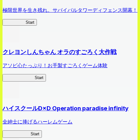
極限世界を生き残れ。サバイバルタワーディフェンス開幕！
HOTDZero
Start
クレヨンしんちゃん オラのすごろく大作戦
アソビ心たっぷり！お手製すごろくゲーム体験
オラすご大作戦
Start
ハイスクールD×D Operation paradise infinity
全紳士に捧げるハーレムゲーム
ハイスクール
Start