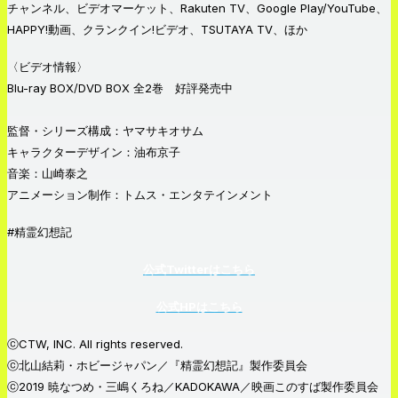
チャンネル、ビデオマーケット、Rakuten TV、Google Play/YouTube、
HAPPY!動画、クランクイン!ビデオ、TSUTAYA TV、ほか
〈ビデオ情報〉
Blu-ray BOX/DVD BOX 全2巻 好評発売中
監督・シリーズ構成：ヤマサキオサム
キャラクターデザイン：油布京子
音楽：山崎泰之
アニメーション制作：トムス・エンタテインメント
#精霊幻想記
公式Twitterはこちら
公式HPはこちら
ⓒCTW, INC. All rights reserved.
ⓒ北山結莉・ホビージャパン／『精霊幻想記』製作委員会
ⓒ2019 暁なつめ・三嶋くろね／KADOKAWA／映画このすば製作委員会