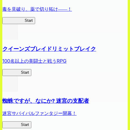
毒を見破り、薬で切り拓け――！
薬屋異聞録
Start
クイーンズブレイドリミットブレイク
100名以上の美闘士と戦うRPG
クイブレ
Start
蜘蛛ですが、なにか? 迷宮の支配者
迷宮サバイバルファンタジー開幕！
蜘蛛ラビ
Start