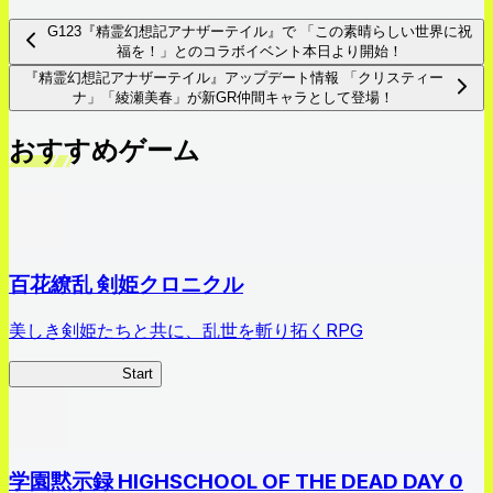
G123『精霊幻想記アナザーテイル』で 「この素晴らしい世界に祝
福を！」とのコラボイベント本日より開始！
『精霊幻想記アナザーテイル』アップデート情報 「クリスティー
ナ」「綾瀬美春」が新GR仲間キャラとして登場！
おすすめゲーム
百花繚乱 剣姫クロニクル
美しき剣姫たちと共に、乱世を斬り拓くRPG
剣姫クロニクル
Start
学園黙示録 HIGHSCHOOL OF THE DEAD DAY 0