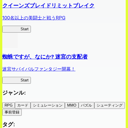
クイーンズブレイドリミットブレイク
100名以上の美闘士と戦うRPG
クイブレ
Start
蜘蛛ですが、なにか? 迷宮の支配者
迷宮サバイバルファンタジー開幕！
蜘蛛ラビ
Start
ジャンル
:
RPG
カード
シミュレーション
MMO
パズル
シューティング
事前登録
タグ
: