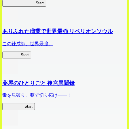
ビビッドアーミー
Start
ありふれた職業で世界最強 リベリオンソウル
この錬成師、世界最強。
ありリベ
Start
薬屋のひとりごと 後宮異聞録
毒を見破り、薬で切り拓け――！
薬屋異聞録
Start