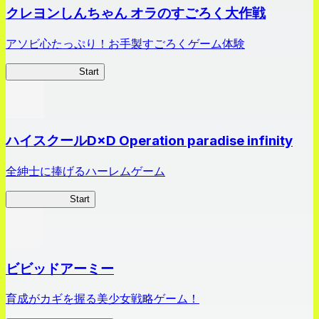
クレヨンしんちゃん オラのすごろく大作戦
アソビ心たっぷり！お手製すごろくゲーム体験
オラすご大作戦
Start
ハイスクールD×D Operation paradise infinity
全紳士に捧げるハーレムゲーム
ハイスクール
Start
ビビッドアーミー
育成がカギを握る美少女戦略ゲーム！