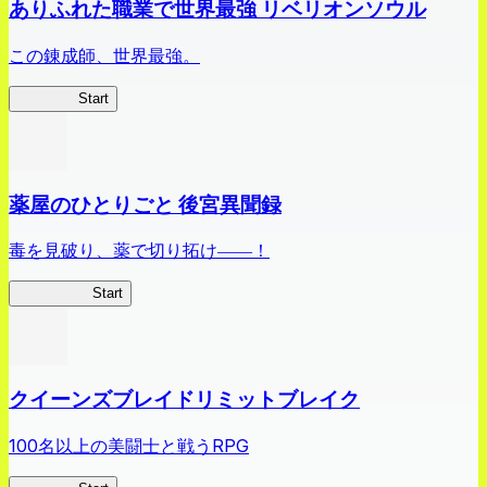
ありふれた職業で世界最強 リベリオンソウル
この錬成師、世界最強。
ありリベ
Start
薬屋のひとりごと 後宮異聞録
毒を見破り、薬で切り拓け――！
薬屋異聞録
Start
クイーンズブレイドリミットブレイク
100名以上の美闘士と戦うRPG