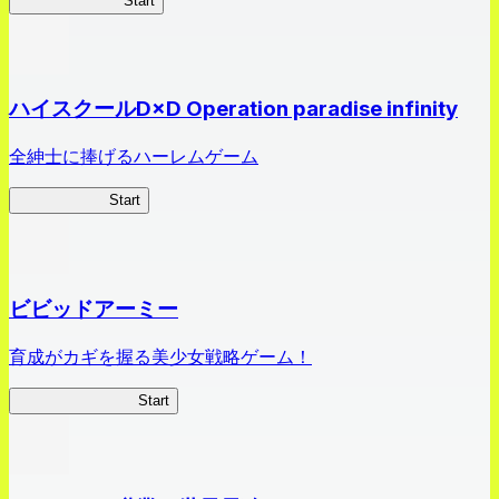
オラすご大作戦
Start
ハイスクールD×D Operation paradise infinity
全紳士に捧げるハーレムゲーム
ハイスクール
Start
ビビッドアーミー
育成がカギを握る美少女戦略ゲーム！
ビビッドアーミー
Start