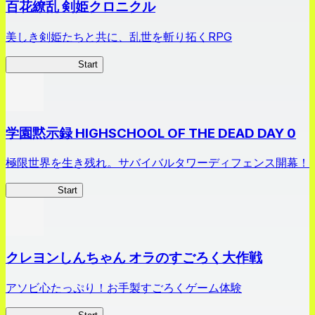
百花繚乱 剣姫クロニクル
美しき剣姫たちと共に、乱世を斬り拓くRPG
剣姫クロニクル
Start
学園黙示録 HIGHSCHOOL OF THE DEAD DAY 0
極限世界を生き残れ。サバイバルタワーディフェンス開幕！
HOTDZero
Start
クレヨンしんちゃん オラのすごろく大作戦
アソビ心たっぷり！お手製すごろくゲーム体験