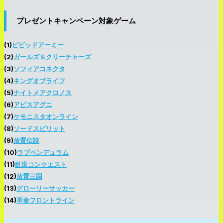
プレゼントキャンペーン対象ゲーム
(1)
ビビ
ッドアーミー
(2)
ガールズ＆クリーチャーズ
(3)
ソフィアコネクタ
(4)
キングオブライフ
(5)
ナイトメアクロノス
(6)
アビスアグニ
(7)
ケモニスタオンライン
(8)
ソードスピリット
(9)
放置伝説
(10)
ラブペンデュラム
(11)
乱世コンクエスト
(12)
放置三国
(13)
グローリーサッカー
(14)
革命フロントライン