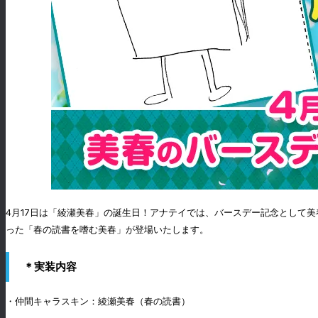
4月17日は「綾瀬美春」の誕生日！アナテイでは、バースデー記念として
った「春の読書を嗜む美春」が登場いたします。
＊実装内容
・仲間キャラスキン：綾瀬美春（春の読書）