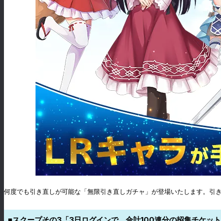
何度でも引き直しが可能な「無限引き直しガチャ」が登場いたします。引き
■スクープその3「3日ログインで、合計100連分の招集チケッ