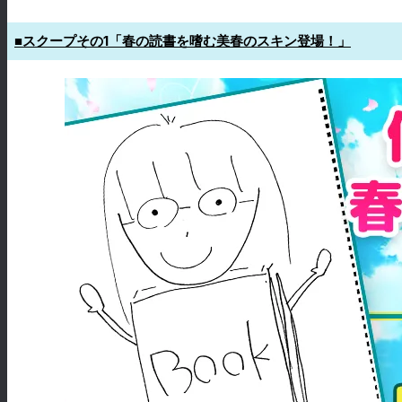
■スクープその1「春の読書を嗜む美春のスキン登場！」