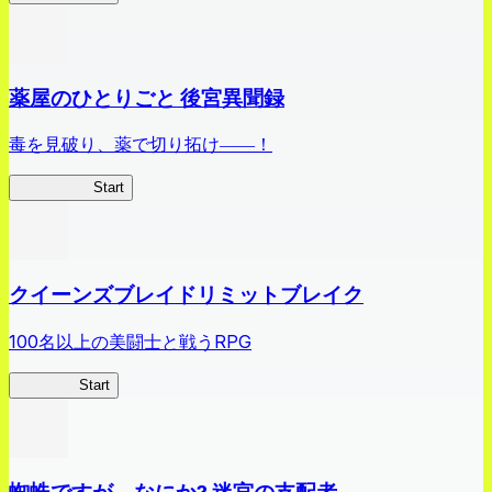
薬屋のひとりごと 後宮異聞録
毒を見破り、薬で切り拓け――！
薬屋異聞録
Start
クイーンズブレイドリミットブレイク
100名以上の美闘士と戦うRPG
クイブレ
Start