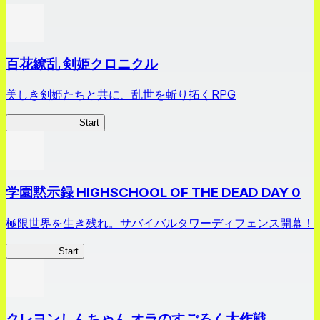
百花繚乱 剣姫クロニクル
美しき剣姫たちと共に、乱世を斬り拓くRPG
剣姫クロニクル
Start
学園黙示録 HIGHSCHOOL OF THE DEAD DAY 0
極限世界を生き残れ。サバイバルタワーディフェンス開幕！
HOTDZero
Start
クレヨンしんちゃん オラのすごろく大作戦