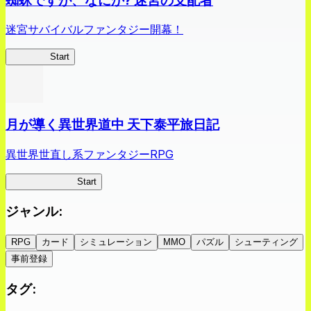
蜘蛛ですが、なにか? 迷宮の支配者
迷宮サバイバルファンタジー開幕！
蜘蛛ラビ
Start
月が導く異世界道中 天下泰平旅日記
異世界世直し系ファンタジーRPG
ツキミチ旅日記
Start
ジャンル
:
RPG
カード
シミュレーション
MMO
パズル
シューティング
事前登録
タグ
: