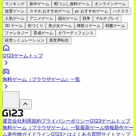
ランキング
新作ゲーム
暇つぶし無料ゲーム
オンラインゲーム
放置ゲーム
スマホ おすすめゲーム
pc おすすめゲーム
ハクスラ
人気ゲーム
アニメゲーム
脱出ゲーム
戦争
マルチプレイ
3D ゲーム
街づくり
美少女ゲーム
陣取りゲーム
戦艦ゲーム
ファンタジー
育成ゲーム
タワーディフェンス
経営シミュレーション
異世界転生
G123ゲームトップ
無料ゲーム（ブラウザゲーム）一覧
運営会社
利用規約
プライバシーポリシー
G123ゲームトップ
無料ゲーム（ブラウザゲーム）一覧
最新ゲーム情報
新作ゲー
ム
著作物ガイドライン
G123とは
よくある質問
サイトマップ