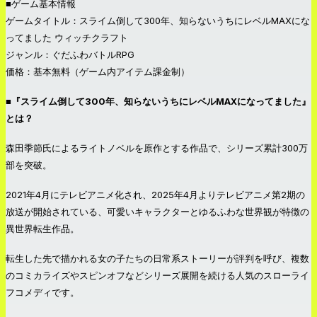
■ゲーム基本情報
ゲームタイトル：スライム倒して300年、知らないうちにレベルMAXにな
ってました ウィッチクラフト
ジャンル：ぐだふわバトルRPG
価格：基本無料（ゲーム内アイテム課金制）
■『スライム倒して300年、知らないうちにレベルMAXになってました』
とは？
森田季節氏によるライトノベルを原作とする作品で、シリーズ累計300万
部を突破。
2021年4月にテレビアニメ化され、2025年4月よりテレビアニメ第2期の
放送が開始されている、可愛いキャラクターとゆるふわな世界観が特徴の
異世界転生作品。
転生した先で描かれる女の子たちの日常系ストーリーが評判を呼び、複数
のコミカライズやスピンオフなどシリーズ展開を続ける人気のスローライ
フコメディです。