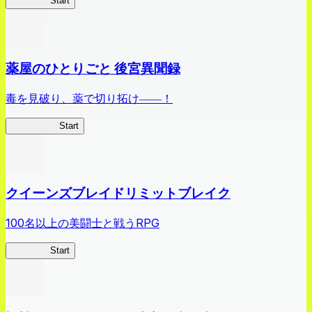
ありリベ
Start
薬屋のひとりごと 後宮異聞録
毒を見破り、薬で切り拓け――！
薬屋異聞録
Start
クイーンズブレイドリミットブレイク
100名以上の美闘士と戦うRPG
クイブレ
Start