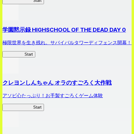
剣姫クロニクル
Start
学園黙示録 HIGHSCHOOL OF THE DEAD DAY 0
極限世界を生き残れ。サバイバルタワーディフェンス開幕！
HOTDZero
Start
クレヨンしんちゃん オラのすごろく大作戦
アソビ心たっぷり！お手製すごろくゲーム体験
オラすご大作戦
Start