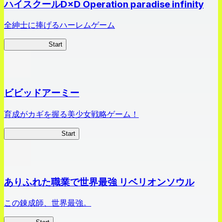
ハイスクールD×D Operation paradise infinity
全紳士に捧げるハーレムゲーム
ハイスクール
Start
ビビッドアーミー
育成がカギを握る美少女戦略ゲーム！
ビビッドアーミー
Start
ありふれた職業で世界最強 リベリオンソウル
この錬成師、世界最強。