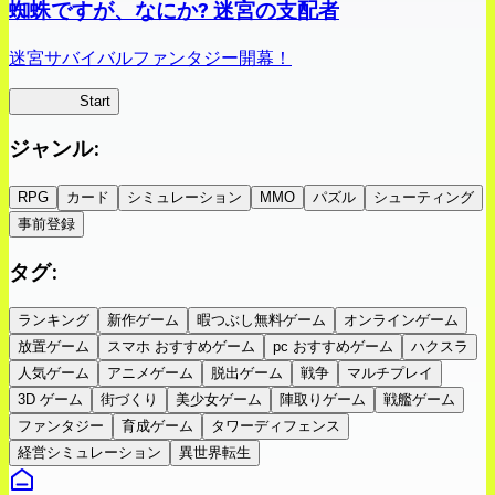
蜘蛛ですが、なにか? 迷宮の支配者
迷宮サバイバルファンタジー開幕！
蜘蛛ラビ
Start
ジャンル
:
RPG
カード
シミュレーション
MMO
パズル
シューティング
事前登録
タグ
:
ランキング
新作ゲーム
暇つぶし無料ゲーム
オンラインゲーム
放置ゲーム
スマホ おすすめゲーム
pc おすすめゲーム
ハクスラ
人気ゲーム
アニメゲーム
脱出ゲーム
戦争
マルチプレイ
3D ゲーム
街づくり
美少女ゲーム
陣取りゲーム
戦艦ゲーム
ファンタジー
育成ゲーム
タワーディフェンス
経営シミュレーション
異世界転生