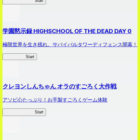
剣姫クロニクル
Start
学園黙示録 HIGHSCHOOL OF THE DEAD DAY 0
極限世界を生き残れ。サバイバルタワーディフェンス開幕！
HOTDZero
Start
クレヨンしんちゃん オラのすごろく大作戦
アソビ心たっぷり！お手製すごろくゲーム体験
オラすご大作戦
Start