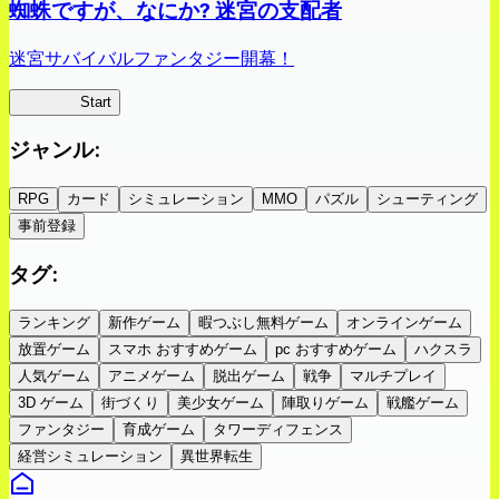
蜘蛛ですが、なにか? 迷宮の支配者
迷宮サバイバルファンタジー開幕！
蜘蛛ラビ
Start
ジャンル
:
RPG
カード
シミュレーション
MMO
パズル
シューティング
事前登録
タグ
:
ランキング
新作ゲーム
暇つぶし無料ゲーム
オンラインゲーム
放置ゲーム
スマホ おすすめゲーム
pc おすすめゲーム
ハクスラ
人気ゲーム
アニメゲーム
脱出ゲーム
戦争
マルチプレイ
3D ゲーム
街づくり
美少女ゲーム
陣取りゲーム
戦艦ゲーム
ファンタジー
育成ゲーム
タワーディフェンス
経営シミュレーション
異世界転生