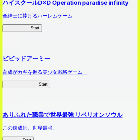
ハイスクールD×D Operation paradise infinity
全紳士に捧げるハーレムゲーム
ハイスクール
Start
ビビッドアーミー
育成がカギを握る美少女戦略ゲーム！
ビビッドアーミー
Start
ありふれた職業で世界最強 リベリオンソウル
この錬成師、世界最強。