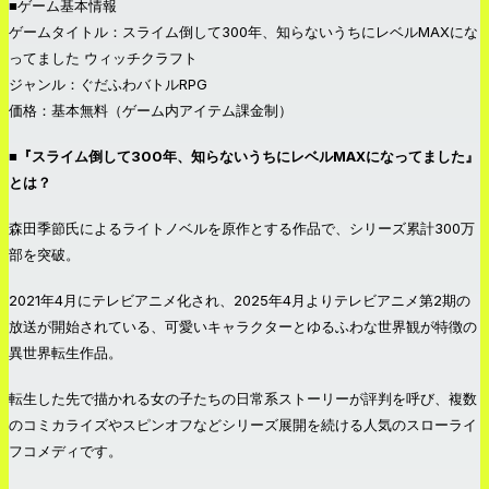
■ゲーム基本情報
ゲームタイトル：スライム倒して300年、知らないうちにレベルMAXにな
ってました ウィッチクラフト
ジャンル：ぐだふわバトルRPG
価格：基本無料（ゲーム内アイテム課金制）
■『スライム倒して300年、知らないうちにレベルMAXになってました』
とは？
森田季節氏によるライトノベルを原作とする作品で、シリーズ累計300万
部を突破。
2021年4月にテレビアニメ化され、2025年4月よりテレビアニメ第2期の
放送が開始されている、可愛いキャラクターとゆるふわな世界観が特徴の
異世界転生作品。
転生した先で描かれる女の子たちの日常系ストーリーが評判を呼び、複数
のコミカライズやスピンオフなどシリーズ展開を続ける人気のスローライ
フコメディです。