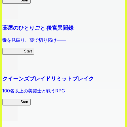
ありリベ
Start
薬屋のひとりごと 後宮異聞録
毒を見破り、薬で切り拓け――！
薬屋異聞録
Start
クイーンズブレイドリミットブレイク
100名以上の美闘士と戦うRPG
クイブレ
Start