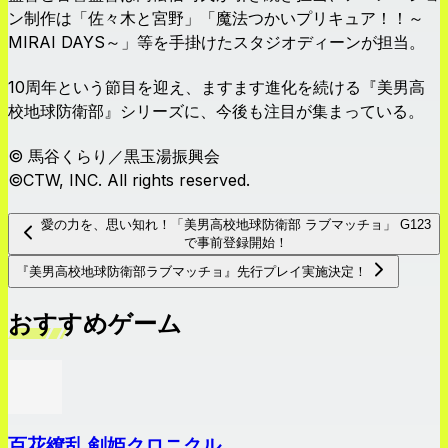
ン制作は「佐々木と宮野」「魔法つかいプリキュア！！～
MIRAI DAYS～」等を手掛けたスタジオディーンが担当。
10周年という節目を迎え、ますます進化を続ける『美男高
校地球防衛部』シリーズに、今後も注目が集まっている。
© 馬谷くらり／黒玉湯振興会
©CTW, INC. All rights reserved.
愛の力を、思い知れ！「美男高校地球防衛部 ラブマッチョ」 G123
で事前登録開始！
『美男高校地球防衛部ラブマッチョ』先行プレイ実施決定！
おすすめゲーム
百花繚乱 剣姫クロニクル