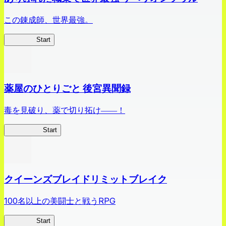
この錬成師、世界最強。
ありリベ
Start
薬屋のひとりごと 後宮異聞録
毒を見破り、薬で切り拓け――！
薬屋異聞録
Start
クイーンズブレイドリミットブレイク
100名以上の美闘士と戦うRPG
クイブレ
Start