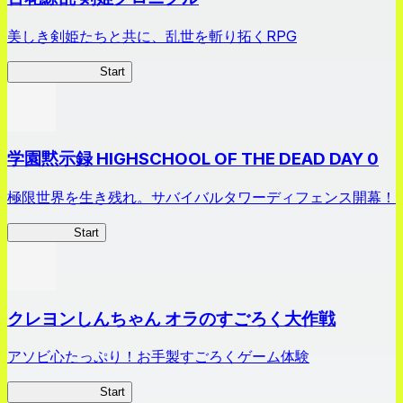
美しき剣姫たちと共に、乱世を斬り拓くRPG
剣姫クロニクル
Start
学園黙示録 HIGHSCHOOL OF THE DEAD DAY 0
極限世界を生き残れ。サバイバルタワーディフェンス開幕！
HOTDZero
Start
クレヨンしんちゃん オラのすごろく大作戦
アソビ心たっぷり！お手製すごろくゲーム体験
オラすご大作戦
Start