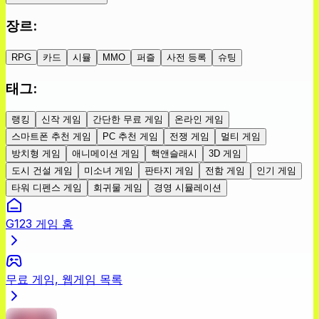
장르
:
RPG
카드
시뮬
MMO
퍼즐
사전 등록
슈팅
태그
:
랭킹
신작 게임
간단한 무료 게임
온라인 게임
스마트폰 추천 게임
PC 추천 게임
전쟁 게임
멀티 게임
방치형 게임
애니메이션 게임
핵앤슬래시
3D 게임
도시 건설 게임
미소녀 게임
판타지 게임
전함 게임
인기 게임
타워 디펜스 게임
회귀물 게임
경영 시뮬레이션
G123 게임 홈
무료 게임, 웹게임 목록