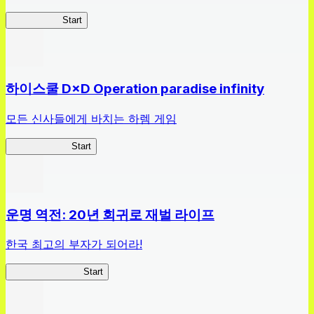
검희 연대기
Start
하이스쿨 D×D Operation paradise infinity
모든 신사들에게 바치는 하렘 게임
하이스쿨 D×D
Start
운명 역전: 20년 회귀로 재벌 라이프
한국 최고의 부자가 되어라!
나 부자가 될꺼야
Start