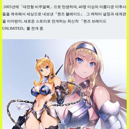
2005
년에「대전형
비주얼북」으로
탄생하여, 40
명
이상의
아름다운
미투사
들을
계속해서
세상으로
내보낸『퀸즈
블레이드』.
그
캐릭터
설정과
세계관
을
이어받아,
새로운
스토리로
전개하는
최신작
『퀸즈
브레이드
UNLIMITED
』를
전개
중.