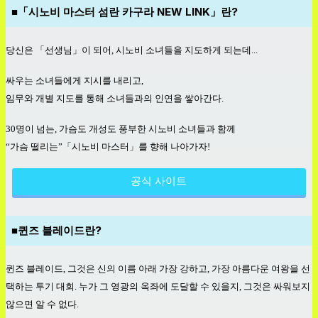
■「시노비 마스터 섬란 카구라 NEW LINK」란?
당신은
「선생님」이
되어,
시노비
소녀들을
지도하게
되는데...
싸우는
소녀들에게
지시를
내리고,
임무와
개별
지도를
통해
소녀들과의
인연을
쌓아간다.
30
명이
넘는,
가슴도
개성도
풍부한
시노비
소녀들과
함께
“
가슴
떨리는”
「시노비
마스터」를
향해
나아가자!
공식 사이트
■퀸즈 블레이드란?
퀸즈
블레이드,
그것은
신의
이름
아래
가장
강하고,
가장
아름다운
여왕을
선
택하는
투기
대회.
누가
그
영광의
옥좌에
도달할
수
있을지,
그것은
싸워보지
않으면
알
수
없다.