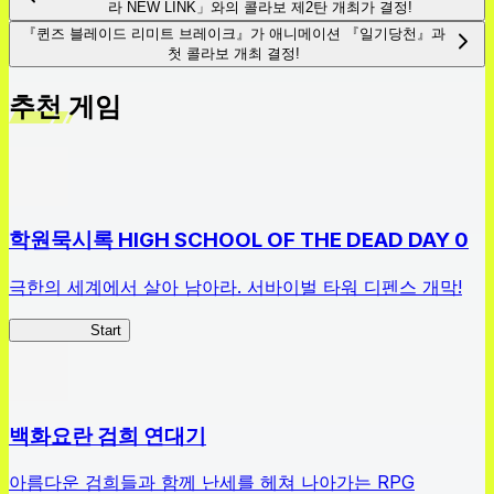
라 NEW LINK」와의 콜라보 제2탄 개최가 결정!
『퀸즈 블레이드 리미트 브레이크』가 애니메이션 『일기당천』과
첫 콜라보 개최 결정!
추천 게임
학원묵시록 HIGH SCHOOL OF THE DEAD DAY 0
극한의 세계에서 살아 남아라. 서바이벌 타워 디펜스 개막!
HOTDZero
Start
백화요란 검희 연대기
아름다운 검희들과 함께 난세를 헤쳐 나아가는 RPG