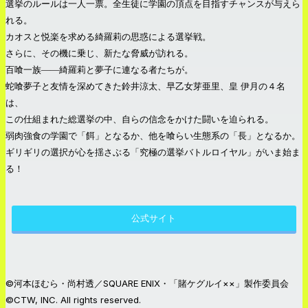
選挙のルールは一人一票。全生徒に学園の頂点を目指すチャンスが与えら
れる。
カオスと悦楽を求める綺羅莉の思惑による選挙戦。
さらに、その機に乗じ、新たな脅威が訪れる。
百喰一族――綺羅莉と夢子に連なる者たちが。
蛇喰夢子と友情を深めてきた鈴井涼太、早乙女芽亜里、皇 伊月の４名
は、
この仕組まれた総選挙の中、自らの信念をかけた闘いを迫られる。
弱肉強食の学園で「餌」となるか、他を喰らい生態系の「長」となるか。
ギリギリの選択が心を揺さぶる「究極の選挙バトルロイヤル」がいま始ま
る！
公式サイト
©河本ほむら・尚村透／SQUARE ENIX・「賭ケグルイ××」製作委員会
©CTW, INC. All rights reserved.