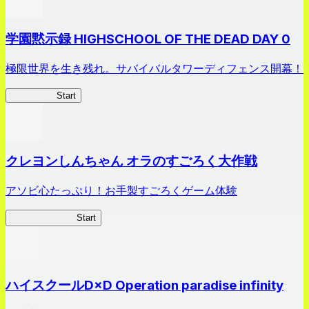
学園黙示録 HIGHSCHOOL OF THE DEAD DAY 0
極限世界を生き残れ。サバイバルタワーディフェンス開幕！
HOTDZero
Start
クレヨンしんちゃん オラのすごろく大作戦
アソビ心たっぷり！お手製すごろくゲーム体験
オラすご大作戦
Start
ハイスクールD×D Operation paradise infinity