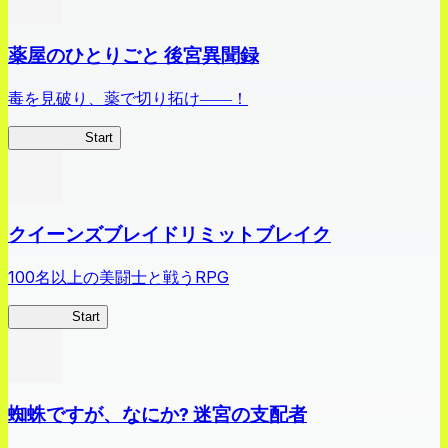
薬屋のひとりごと 後宮異聞録
毒を見破り、薬で切り拓け――！
薬屋異聞録
Start
クイーンズブレイドリミットブレイク
100名以上の美闘士と戦うRPG
クイブレ
Start
蜘蛛ですが、なにか? 迷宮の支配者