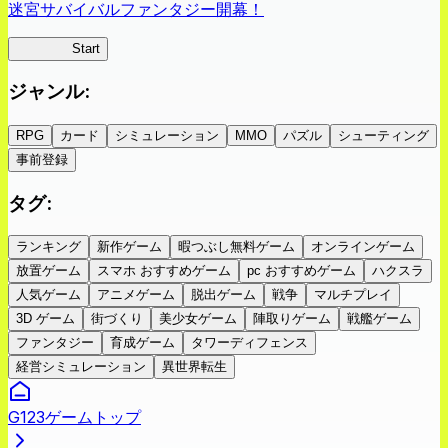
迷宮サバイバルファンタジー開幕！
蜘蛛ラビ
Start
ジャンル
:
RPG
カード
シミュレーション
MMO
パズル
シューティング
事前登録
タグ
:
ランキング
新作ゲーム
暇つぶし無料ゲーム
オンラインゲーム
放置ゲーム
スマホ おすすめゲーム
pc おすすめゲーム
ハクスラ
人気ゲーム
アニメゲーム
脱出ゲーム
戦争
マルチプレイ
3D ゲーム
街づくり
美少女ゲーム
陣取りゲーム
戦艦ゲーム
ファンタジー
育成ゲーム
タワーディフェンス
経営シミュレーション
異世界転生
G123ゲームトップ