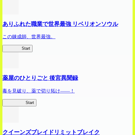
ありふれた職業で世界最強 リベリオンソウル
この錬成師、世界最強。
ありリベ
Start
薬屋のひとりごと 後宮異聞録
毒を見破り、薬で切り拓け――！
薬屋異聞録
Start
クイーンズブレイドリミットブレイク