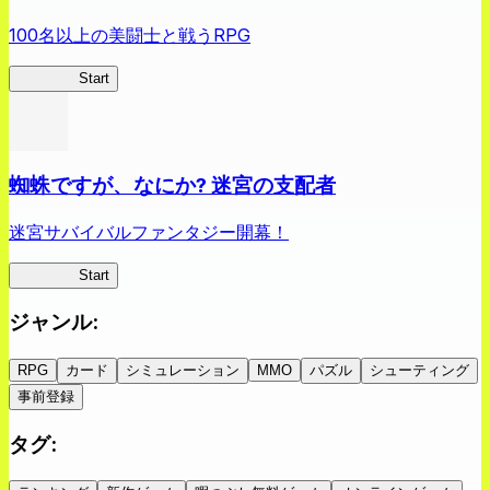
100名以上の美闘士と戦うRPG
クイブレ
Start
蜘蛛ですが、なにか? 迷宮の支配者
迷宮サバイバルファンタジー開幕！
蜘蛛ラビ
Start
ジャンル
:
RPG
カード
シミュレーション
MMO
パズル
シューティング
事前登録
タグ
: