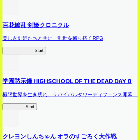
百花繚乱 剣姫クロニクル
美しき剣姫たちと共に、乱世を斬り拓くRPG
剣姫クロニクル
Start
学園黙示録 HIGHSCHOOL OF THE DEAD DAY 0
極限世界を生き残れ。サバイバルタワーディフェンス開幕！
HOTDZero
Start
クレヨンしんちゃん オラのすごろく大作戦