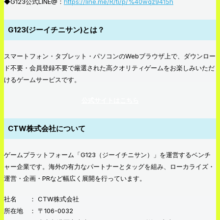
◆G123公式LINE@：
https://line.me/R/ti/p/%40wqz9415h
G123(ジーイチニサン)とは？
スマートフォン・タブレット・パソコンのWebブラウザ上で、ダウンロー
ド不要・会員登録不要で厳選された高クオリティゲームをお楽しみいただ
けるゲームサービスです。
公式サイトはこちら
CTW株式会社について
ゲームプラットフォーム「G123（ジーイチニサン）」を運営するベンチ
ャー企業です。海外の有力なパートナーとタッグを組み、ローカライズ・
運営・企画・PRなど幅広く展開を行っています。
社名 ： CTW株式会社
所在地 ： 〒106-0032