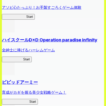
アソビ心たっぷり！お手製すごろくゲーム体験
オラすご大作戦
Start
ハイスクールD×D Operation paradise infinity
全紳士に捧げるハーレムゲーム
ハイスクール
Start
ビビッドアーミー
育成がカギを握る美少女戦略ゲーム！
ビビッドアーミー
Start