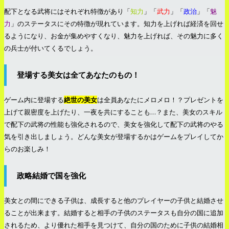
配下となる武将にはそれぞれ特徴があり「
知力
」「
武力
」「
政治
」「
魅
力
」のステータスにその特徴が現れています。知力を上げれば経済を回せ
るようになり、お金が集めやすくなり、魅力を上げれば、その魅力に多く
の兵士が付いてくるでしょう。
登場する美女は全てあなたのもの！
ゲーム内に登場する
絶世の美女
は全員あなたにメロメロ！？プレゼントを
上げて親密度を上げたり、一夜を共にすることも…？また、美女のスキル
で配下の武将の性能も強化されるので、美女を強化して配下の武将のやる
気を引き出しましょう。どんな美女が登場するかはゲームをプレイしてか
らのお楽しみ！
政略結婚で国を強化
美女との間にできる子供は、成長すると他のプレイヤーの子供と結婚させ
ることが出来ます。結婚すると相手の子供のステータスも自分の国に追加
されるため、より優れた相手を見つけて、自分の国のために子供の結婚相