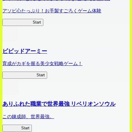
アソビ心たっぷり！お手製すごろくゲーム体験
オラすご大作戦
Start
ビビッドアーミー
育成がカギを握る美少女戦略ゲーム！
ビビッドアーミー
Start
ありふれた職業で世界最強 リベリオンソウル
この錬成師、世界最強。
ありリベ
Start