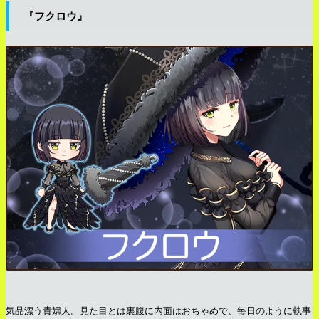
『フクロウ』
気品漂う貴婦人。見た目とは裏腹に内面はおちゃめで、毎日のように執事