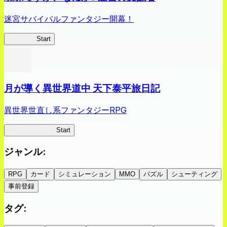
迷宮サバイバルファンタジー開幕！
蜘蛛ラビ
Start
月が導く異世界道中 天下泰平旅日記
異世界世直し系ファンタジーRPG
ツキミチ旅日記
Start
ジャンル
:
RPG
カード
シミュレーション
MMO
パズル
シューティング
事前登録
タグ
: