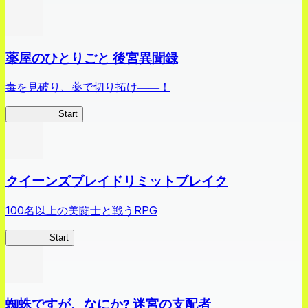
薬屋のひとりごと 後宮異聞録
毒を見破り、薬で切り拓け――！
薬屋異聞録
Start
クイーンズブレイドリミットブレイク
100名以上の美闘士と戦うRPG
クイブレ
Start
蜘蛛ですが、なにか? 迷宮の支配者