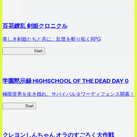
百花繚乱 剣姫クロニクル
美しき剣姫たちと共に、乱世を斬り拓くRPG
剣姫クロニクル
Start
学園黙示録 HIGHSCHOOL OF THE DEAD DAY 0
極限世界を生き残れ。サバイバルタワーディフェンス開幕！
HOTDZero
Start
クレヨンしんちゃん オラのすごろく大作戦