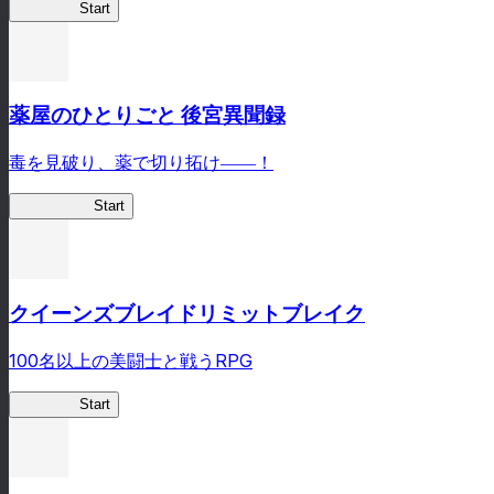
ありリベ
Start
薬屋のひとりごと 後宮異聞録
毒を見破り、薬で切り拓け――！
薬屋異聞録
Start
クイーンズブレイドリミットブレイク
100名以上の美闘士と戦うRPG
クイブレ
Start