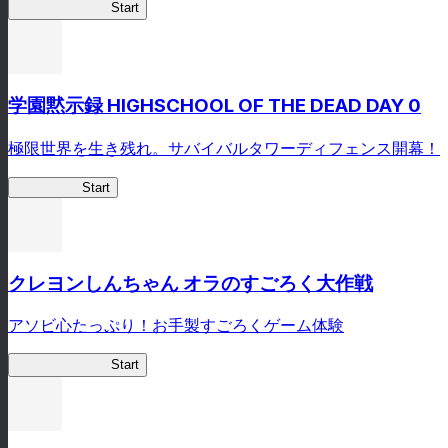
剣姫クロニクル
Start
学園黙示録 HIGHSCHOOL OF THE DEAD DAY 0
極限世界を生き残れ。サバイバルタワーディフェンス開幕！
HOTDZero
Start
クレヨンしんちゃん オラのすごろく大作戦
アソビ心たっぷり！お手製すごろくゲーム体験
オラすご大作戦
Start