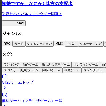
蜘蛛ですが、なにか? 迷宮の支配者
迷宮サバイバルファンタジー開幕！
蜘蛛ラビ
Start
ジャンル
:
RPG
カード
シミュレーション
MMO
パズル
シューティング
タグ
:
ランキング
新作ゲーム
暇つぶし無料ゲーム
オンラインゲーム
放
街づくり
美少女ゲーム
陣取りゲーム
戦艦ゲーム
ファンタジー
G123ゲームトップ
無料ゲーム（ブラウザゲーム）一覧