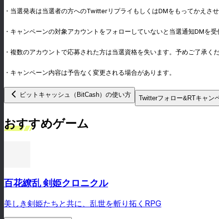
・当選発表は当選者の方へのTwitterリプライもしくはDMをもってかえさ
・キャンペーンの対象アカウントをフォローしていないと当選通知DMを受
・複数のアカウントで応募された方は当選資格を失います。予めご了承く
・キャンペーン内容は予告なく変更される場合があります。
ビットキャッシュ（BitCash）の使い方
Twitterフォロー&RTキ
おすすめゲーム
百花繚乱 剣姫クロニクル
美しき剣姫たちと共に、乱世を斬り拓くRPG