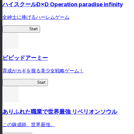
ハイスクールD×D Operation paradise infinity
全紳士に捧げるハーレムゲーム
ハイスクール
Start
ビビッドアーミー
育成がカギを握る美少女戦略ゲーム！
ビビッドアーミー
Start
ありふれた職業で世界最強 リベリオンソウル
この錬成師、世界最強。