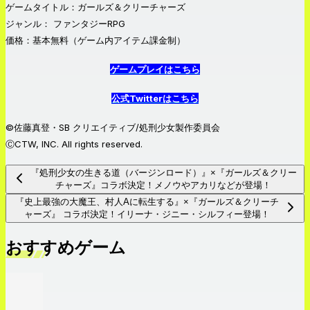
ゲームタイトル：ガールズ＆クリーチャーズ
ジャンル： ファンタジーRPG
価格：基本無料（ゲーム内アイテム課金制）
ゲームプレイはこちら
公式Twitterはこちら
©佐藤真登・SB クリエイティブ/処刑少女製作委員会
ⒸCTW, INC. All rights reserved.
『処刑少女の生きる道（バージンロード）』×『ガールズ＆クリー
チャーズ』コラボ決定！メノウやアカリなどが登場！
『史上最強の大魔王、村人Aに転生する』×『ガールズ＆クリーチ
ャーズ』 コラボ決定！イリーナ・ジニー・シルフィー登場！
おすすめゲーム