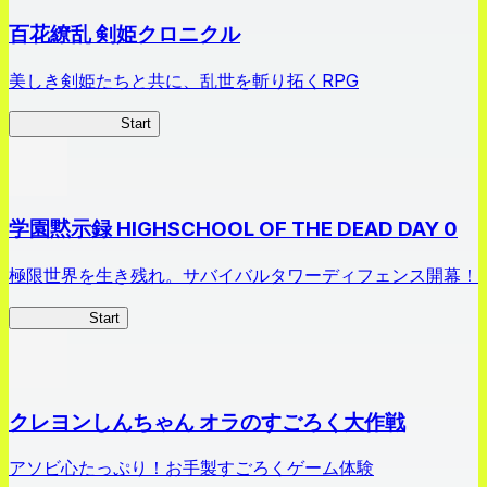
百花繚乱 剣姫クロニクル
美しき剣姫たちと共に、乱世を斬り拓くRPG
剣姫クロニクル
Start
学園黙示録 HIGHSCHOOL OF THE DEAD DAY 0
極限世界を生き残れ。サバイバルタワーディフェンス開幕！
HOTDZero
Start
クレヨンしんちゃん オラのすごろく大作戦
アソビ心たっぷり！お手製すごろくゲーム体験