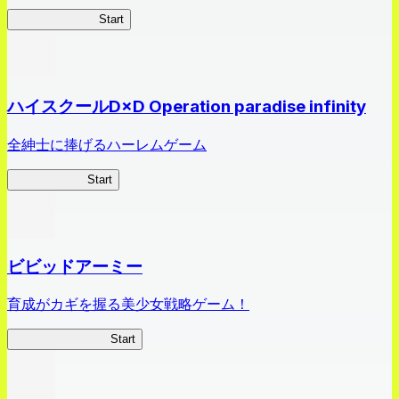
オラすご大作戦
Start
ハイスクールD×D Operation paradise infinity
全紳士に捧げるハーレムゲーム
ハイスクール
Start
ビビッドアーミー
育成がカギを握る美少女戦略ゲーム！
ビビッドアーミー
Start