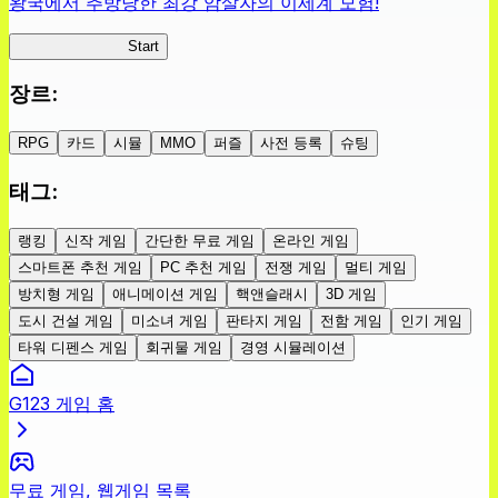
왕국에서 추방당한 최강 암살자의 이세계 모험!
섀도우 브레이크
Start
장르
:
RPG
카드
시뮬
MMO
퍼즐
사전 등록
슈팅
태그
:
랭킹
신작 게임
간단한 무료 게임
온라인 게임
스마트폰 추천 게임
PC 추천 게임
전쟁 게임
멀티 게임
방치형 게임
애니메이션 게임
핵앤슬래시
3D 게임
도시 건설 게임
미소녀 게임
판타지 게임
전함 게임
인기 게임
타워 디펜스 게임
회귀물 게임
경영 시뮬레이션
G123 게임 홈
무료 게임, 웹게임 목록