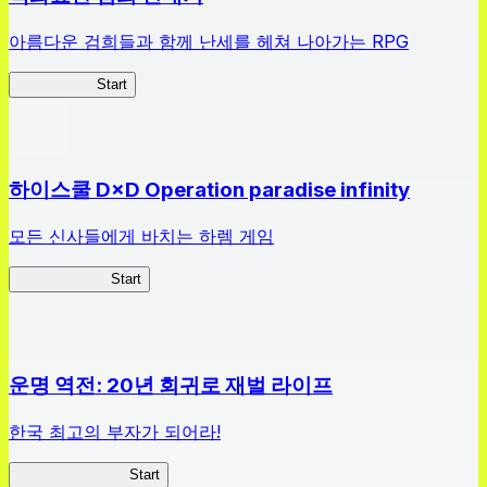
아름다운 검희들과 함께 난세를 헤쳐 나아가는 RPG
검희 연대기
Start
하이스쿨 D×D Operation paradise infinity
모든 신사들에게 바치는 하렘 게임
하이스쿨 D×D
Start
운명 역전: 20년 회귀로 재벌 라이프
한국 최고의 부자가 되어라!
나 부자가 될꺼야
Start