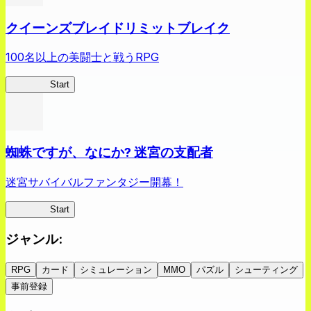
クイーンズブレイドリミットブレイク
100名以上の美闘士と戦うRPG
クイブレ
Start
蜘蛛ですが、なにか? 迷宮の支配者
迷宮サバイバルファンタジー開幕！
蜘蛛ラビ
Start
ジャンル
:
RPG
カード
シミュレーション
MMO
パズル
シューティング
事前登録