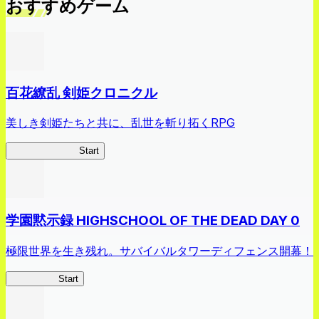
おすすめゲーム
百花繚乱 剣姫クロニクル
美しき剣姫たちと共に、乱世を斬り拓くRPG
剣姫クロニクル
Start
学園黙示録 HIGHSCHOOL OF THE DEAD DAY 0
極限世界を生き残れ。サバイバルタワーディフェンス開幕！
HOTDZero
Start