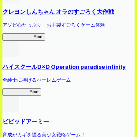
クレヨンしんちゃん オラのすごろく大作戦
アソビ心たっぷり！お手製すごろくゲーム体験
オラすご大作戦
Start
ハイスクールD×D Operation paradise infinity
全紳士に捧げるハーレムゲーム
ハイスクール
Start
ビビッドアーミー
育成がカギを握る美少女戦略ゲーム！