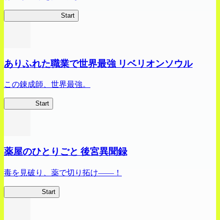
ビビッドアーミー
Start
ありふれた職業で世界最強 リベリオンソウル
この錬成師、世界最強。
ありリベ
Start
薬屋のひとりごと 後宮異聞録
毒を見破り、薬で切り拓け――！
薬屋異聞録
Start