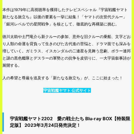
本作は1979年に高視聴率を獲得したテレビスペシャル『宇宙戦艦ヤマト
新たなる旅立ち』以後の要素を一挙に結集！「ヤマトの次世代クルー」
「銀河レベルでの星間戦争」を核として、徹底的な再構築に挑む。
徳川太助や土門竜介ら新クルーの参加、意外な旧クルーの乗船、文字どお
り人類の命運を背負って生きのびた古代進の苦悩と、ドラマ面でも深みを
増していく。ガミラス、イスカンダルの二連星を見舞う悲劇、ボラー連邦
と謎の黒色艦隊とデスラーの軍勢との抗争を皮切りに、一大宇宙叙事詩が
展開する。
人の希望と尊厳を追及する「新たなる旅立ち」が、ここに始まった！
宇宙戦艦ヤマト 公式サイト
宇宙戦艦ヤマト2202 愛の戦士たち Blu-ray BOX【特装限
定版】 2023年3月24日発売決定！