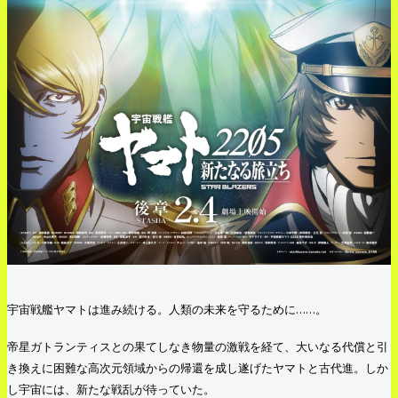
宇宙戦艦ヤマトは進み続ける。人類の未来を守るために……。
帝星ガトランティスとの果てしなき物量の激戦を経て、大いなる代償と引
き換えに困難な高次元領域からの帰還を成し遂げたヤマトと古代進。しか
し宇宙には、新たな戦乱が待っていた。