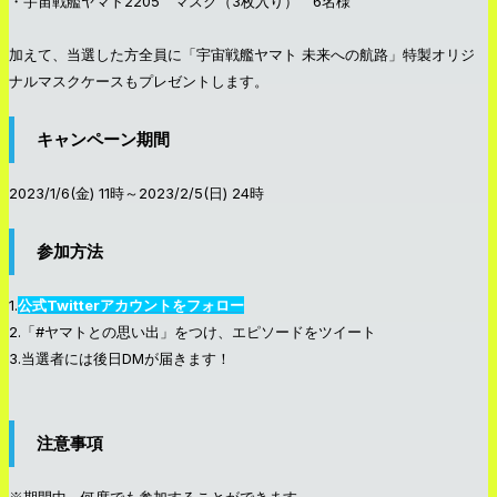
・宇宙戦艦ヤマト2205 マスク（3枚入り） 6名様
加えて、当選した方全員に「宇宙戦艦ヤマト 未来への航路」特製オリジ
ナルマスクケースもプレゼントします。
キャンペーン期間
2023/1/6(金) 11時～2023/2/5(日) 24時
参加方法
1.
公式Twitterアカウントをフォロー
2.「#ヤマトとの思い出」をつけ、エピソードをツイート
3.当選者には後日DMが届きます！
注意事項
※期間中、何度でも参加することができます。