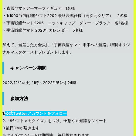
・森雪ヤマトアーマーフィギュア 1名様
・1/1000 宇宙戦艦ヤマト2202 最終決戦仕様（高次元クリア） 2名様
・宇宙戦艦ヤマト2205 ニットキャップ グレー・ブラック 各1名様
・宇宙戦艦ヤマト 2023年カレンダー 5名様
加えて、当選した方全員に「宇宙戦艦ヤマト 未来への航路」特製オリジ
ナルマスクケースもプレゼントします。
キャンペーン期間
2022/12/24(土) 11時～2023/1/5(木) 24時
参加方法
1.
公式Twitterアカウントをフォロー
2.「#ヤマトメカクイズ」をつけ、予想や豆知識をツイート
3.後日DMが届きます
※クイズのツイートは期間中、毎日投稿されます。