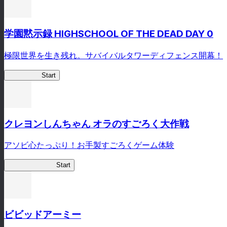
学園黙示録 HIGHSCHOOL OF THE DEAD DAY 0
極限世界を生き残れ。サバイバルタワーディフェンス開幕！
HOTDZero
Start
クレヨンしんちゃん オラのすごろく大作戦
アソビ心たっぷり！お手製すごろくゲーム体験
オラすご大作戦
Start
ビビッドアーミー